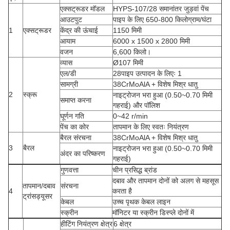
एक्सट्रूडर मॉडल
HYPS-107/28 समानांतर जुड़वां पेंच
आउटपुट
पाइप के लिए 650-800 किलोग्राम/घंटा
1
एक्सट्रूडर
केंद्र की ऊंचाई
1150 मिमी
आयाम
6000 x 1500 x 2800 मिमी
वजन
6,600 किलो।
व्यास
Ø107 मिमी
एल/डी
28पाइप उत्पादन के लिएः 1
सामग्री
38CrMoAlA + विशेष मिश्र धातु
2
स्क्रू
नाइट्रोजन भरा हुआ (0.50~0.70 मिमी
समाप्त करना
गहराई) और पॉलिश
घूर्णन गति
0~42 r/min
पेंच का कोर
तापमान के लिए स्वतः नियंत्रण
बैरल संरचना
38CrMoAlA + विशेष मिश्र धातु
3
बैरल
नाइट्रोजन भरा हुआ (0.50~0.70 मिमी
अंदर का परिष्करण
गहराई)
गुणवत्ता
चीन प्रसिद्ध ब्रांड
दबाव और तापमान दोनों को अलग से महसूस
तापमान/दबाव
संरचना
4
करता है
ट्रांसड्यूसर
केबल
उच्च पृथक केबल लाइन
स्क्रीन
मॉनिटर या स्क्रीन डिस्प्ले दोनों में
हीटिंग नियंत्रण क्षेत्र
6 क्षेत्र