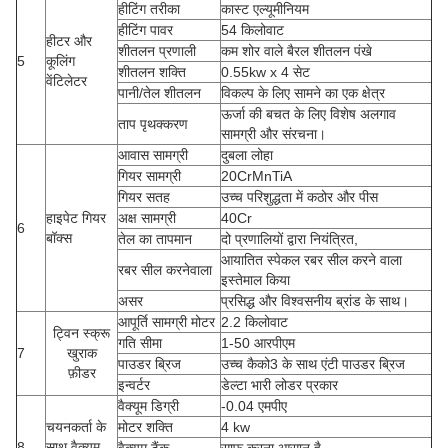
हीटिंग तरीका
कास्ट एल्यूमीनियम
हीटिंग पावर
54 किलोवाट
हीटर और
शीतलन प्रणाली
कम शोर वाले बैरल शीतलन पंखे
5
कूलिंग
शीतलन शक्ति
0.55kw x 4 सेट
वेंटिलेटर
पानी/तेल शीतलन
विकल्प के लिए सामने का एक क्षेत्र
ऊर्जा की बचत के लिए विशेष अलगाव
ताप पृथक्करण
सामग्री और संरचना।
आवास सामग्री
दुबला लोहा
गियर सामग्री
20CrMnTiA
गियर सतह
उच्च परिशुद्धता में कठोर और पीस
हाइपेट गियर
अक्ष सामग्री
40Cr
6
बॉक्स
तेल का तापमान
दो प्रणालियों द्वारा नियंत्रित,
आयातित स्पेकल रबर सील करने वाला
रबर सील करनेवाला
इस्तेमाल किया
असर
प्रसिद्ध और विश्वसनीय ब्रांड के साथ।
आपूर्ति सामग्री मोटर
2.2 किलोवाट
ट्विन स्क्रू
गति सीमा
1-50 आरपीएम
7
खुराक
पाउडर ब्रिज
उच्च कैको3 के साथ एंटी पाउडर ब्रिज
फ़ीडर
इन्वर्टर
डेल्टा भारी लोडर प्रकार
वैक्यूम डिग्री
-0.04 एमपीए
चयनकर्ता के
मोटर शक्ति
4 kw
8
साथ वैक्यूम
वैक्यूम टैंक
साफ करना आसान है