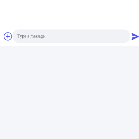
विडियो
पीई पीपीआर डबल पाइप एक्सट्रूज़न
पीपीआर पाइप एक्सट्रूज़न मशीन /
मशीन हाई स्पीड 16 - 32 एमएम
पीपीआर पाइप उत्पादन लाइन 20-63
सिंगल स्क्रू एक्सट्रूडर SJ90/33
Photo
सर्वोत्तम मूल्य प्राप्त करें
सर्वोत्तम मूल्य प्राप्त करें
Video Call
Audio Call