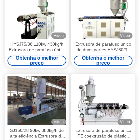
Vídeo
Vídeo
HYSJ75/38 110kw 430kg/h
Extrusora de parafuso único
Extrusora de parafuso único
de duas partes HYSJ60/34
para tubos ondulados de
para tubos
Obtenha o melhor
Obtenha o melhor
parede única ou dupla em
PP/PE/HDPE/PPR/PPH
preço
preço
HDPE
Vídeo
Vídeo
SJ150/28 90kw 380kg/h de
Extrusora de parafuso único
alta eficiência Extrusora de
PE coextrusão de plástico