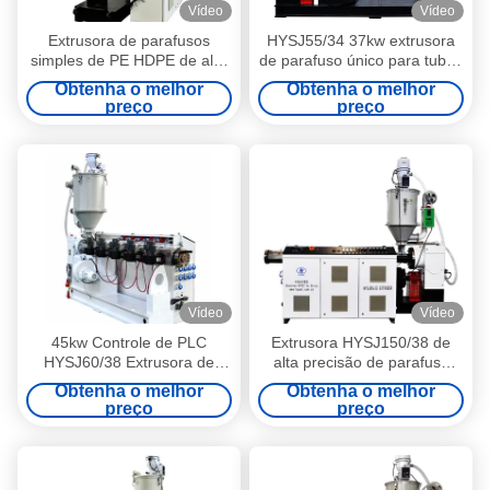
Vídeo
Vídeo
Extrusora de parafusos
HYSJ55/34 37kw extrusora
simples de PE HDPE de alta
de parafuso único para tubos
pressão eficiente de plástico
químicos de água/gás de
Obtenha o melhor
Obtenha o melhor
SJ75/38 132kw para placas
pressão PE PE PE PERT
preço
preço
de perfil de tubos de tubos
elétricos
Vídeo
Vídeo
45kw Controle de PLC
Extrusora HYSJ150/38 de
HYSJ60/38 Extrusora de
alta precisão de parafuso
parafuso único para tubos de
único para tubos PE HDPE
Obtenha o melhor
Obtenha o melhor
água de pressão HDPE PPR
de 400kw de potência
preço
preço