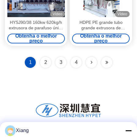
Vídeo
Vídeo
HYSJ90/38 160kw 620kg/h
HDPE PE grande tubo
extrusora de parafuso único
grande extrusora de
para folha de perfil PE PP
parafuso único co extrusora
Obtenha o melhor
Obtenha o melhor
placa de folha de grade oca
máquina de extrusão única
preço
preço
SJ200/28 200kw com
potência de 650kg/h
1
2
3
4
Xiang
Mídia Social