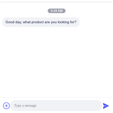
3:19 AM
Contato Rápido
Good day, what product are you looking for?
Telefone
+86-755-25851003
E-mail
info@hypet.com.cn
Endereço
Sala 2205 Edifício 4 da Rua BAGUA, SHENZHEN, CHINA
Política de Privacidade
|
Mapa do Site
China Boa Qualidade Máquina plástica da extrusora Fornecedor.
Copyright © 2021-2025 Shenzhen HYPET Co., Ltd. Todos os
direitos reservados.