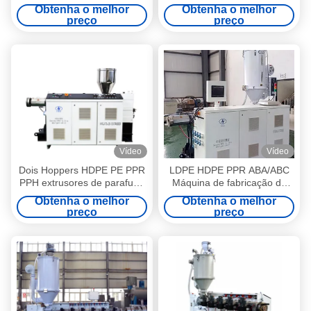
parafuso único de grande
PPR HDPE para tubo de três
Obtenha o melhor
Obtenha o melhor
potência em PE HDPE PE de
camadas SJ180/28 com
preço
preço
peso molecular ultra-alto
motor de 160kw e 530kg/h
para tubos
Vídeo
Vídeo
Dois Hoppers HDPE PE PPR
LDPE HDPE PPR ABA/ABC
PPH extrusores de parafuso
Máquina de fabricação de
único de plástico SJ160/28
tubos compostos HYSJ60/38
Obtenha o melhor
Obtenha o melhor
110KW 430KW/H
55kw Extrusora de parafuso
preço
preço
único de plástico 5 zonas de
aquecimento