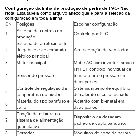
Configuração da linha de produção de perfis de PVC
- Não
Nota: Esta tabela como arquivo anexo que é para a seleção da
configuração em toda a linha
CN
Posições
Escolher configuração
Sistema de controlo da
1
Controle por PLC
produção
Sistema de arrefecimento
2
do gabinete de comando
A refrigeração do ventilador.
elétrico principal
3
Motor principal
Motor AC com inverter famoso
HYPET controlo individual de
4
Sensor de pressão
temperatura e pressão em
duas partes
Controle de regulação da
Sistema interno de equilíbrio
5
temperatura do núcleo
de calor de circuito fechado.
Material do tipo parafuso e
Alcatrão com bi-metal em
6
cano
duas partes
Função de mistura do
Dispositivo de dosagem
7
sistema de alimentação
padrão de duplo parafuso.
quantitativa
8
Cortador
Máquinas de corte de serras