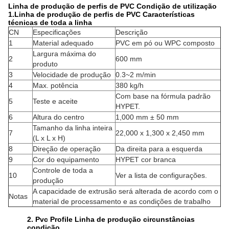
Linha de produção de perfis de PVC Condição de utilização
1.
Linha de produção de perfis de PVC Características
técnicas de toda a linha
CN
Especificações
Descrição
1
Material adequado
PVC em pó ou WPC composto
Largura máxima do
2
600 mm
produto
3
Velocidade de produção
0.3~2 m/min
4
Max. potência
380 kg/h
Com base na fórmula padrão
5
Teste e aceite
HYPET.
6
Altura do centro
1,000 mm ± 50 mm
Tamanho da linha inteira
7
22,000 x 1,300 x 2,450 mm
(L x L x H)
8
Direção de operação
Da direita para a esquerda
9
Cor do equipamento
HYPET cor branca
Controle de toda a
10
Ver a lista de configurações.
produção
A capacidade de extrusão será alterada de acordo com o
Notas
material de processamento e as condições de trabalho
2. Pvc Profile Linha de produção circunstâncias
condição