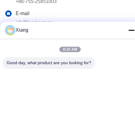
+86-755-25851003
E-mail
info@hypet.com.cn
Xiang
Endereço
Sala 2205 Edifício 4 da Rua BAGUA, SHENZHEN, CHINA
8:25 AM
Política de Privacidade
|
Mapa do Site
Good day, what product are you looking for?
China Boa Qualidade Máquina plástica da extrusora Fornecedor.
Copyright © 2021-2026 Shenzhen HYPET Co., Ltd. Todos os
direitos reservados.