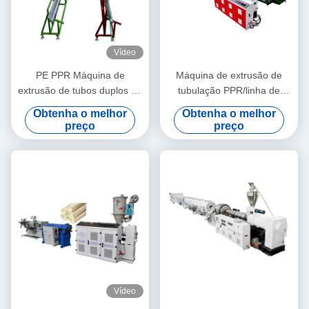
Vídeo
PE PPR Máquina de
Máquina de extrusão de
extrusão de tubos duplos de
tubulação PPR/linha de
alta velocidade 16 - 32 MM
produção 20-63 da
Obtenha o melhor
Obtenha o melhor
extrusora de parafuso único
tubulação PPR
preço
preço
SJ90/33
Vídeo