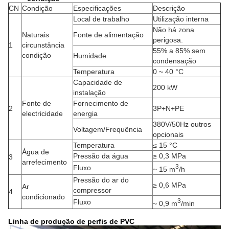
CN
Condição
Especificações
Descrição
Local de trabalho
Utilização interna
Não há zona
Naturais
Fonte de alimentação
perigosa.
1
circunstância
55% a 85% sem
condição
Humidade
condensação
Temperatura
0 ~ 40 °C
Capacidade de
200 kW
instalação
Fonte de
Fornecimento de
2
3P+N+PE
electricidade
energia
380V/50Hz outros
Voltagem/Frequência
opcionais
Temperatura
≤ 15 °C
Água de
Pressão da água
≥ 0,3 MPa
3
arrefecimento
3
Fluxo
~ 15 m
/h
Pressão do ar do
≥ 0,6 MPa
Ar
compressor
4
condicionado
3
Fluxo
~ 0,9 m
/min
Linha de produção de perfis de PVC