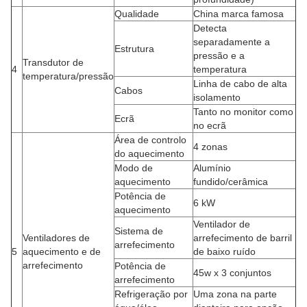
Qualidade
China marca famosa
Detecta
separadamente a
Estrutura
pressão e a
Transdutor de
4
temperatura
temperatura/pressão
Linha de cabo de alta
Cabos
isolamento
Tanto no monitor como
Ecrã
no ecrã
Área de controlo
4 zonas
do aquecimento
Modo de
Alumínio
aquecimento
fundido/cerâmica
Potência de
6 kW
aquecimento
Ventilador de
Sistema de
Ventiladores de
arrefecimento de barril
arrefecimento
5
aquecimento e de
de baixo ruído
arrefecimento
Potência de
45w x 3 conjuntos
arrefecimento
Refrigeração por
Uma zona na parte