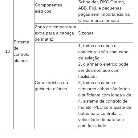
Schneider, RKC Omron,
Componentes
ABB, Fuji, e pequenas
elétricos
peças sem importância na
China marca famosa
Zona de temperatura
extra para a cabeça
5 zonas
de matriz
Sistema
1, todos os cabos e
de
10
conectores são com cabo
controlo
de aviação
elétrico
2, o armário elétrico pode
ser desmontado com
facilidade,
Característica do
3, todos os cabos e
gabinete elétrico
sensores cabos são fortes
o suficiente com longa vida.
4, sistema de controlo de
monitor PLC com ajuste de
botão para controlar a
velocidade do parafuso
com facilidade.