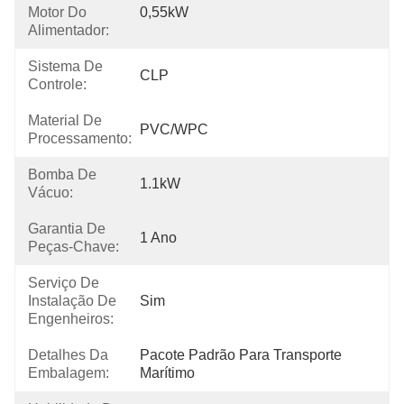
Motor Do
0,55kW
Alimentador:
Sistema De
CLP
Controle:
Material De
PVC/WPC
Processamento:
Bomba De
1.1kW
Vácuo:
Garantia De
1 Ano
Peças-Chave:
Serviço De
Instalação De
Sim
Engenheiros:
Detalhes Da
Pacote Padrão Para Transporte 
Embalagem:
Marítimo