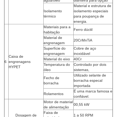
água/óleo
dianteira para opção
Material e estrutura de
Isolamento
isolamento especiais
térmico
para poupança de
energia.
Materiais para a
Ferro dúctil
habitação
Material de
20CrMnTiA
engrenagem
Superfície do
Cobre de aço
engrenagem
inoxidável
Caixa de
Material do eixo
40Cr
6
engrenagens
Temperatura do
Controlado por dois
HYPET
óleo
sistemas,
Utilizado selante de
Fecho de
borracha especal
borracha
importada
É uma marca famosa e
Rolamentos
confiável.
Motor de material
00,55 kW
de alimentação
Faixa de
Dosagem de
1 a 50 RPM