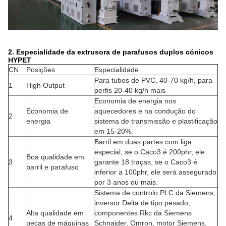
2. Especialidade da extrusora de parafusos duplos cónicos
HYPET
CN
Posições
Especialidade
Para tubos de PVC, 40-70 kg/h, para
1
High Output
perfis 20-40 kg/h mais
Economia de energia nos
Economia de
aquecedores e na condução do
2
energia
sistema de transmissão e plastificação
em 15-20%.
Barril em duas partes com liga
especial, se o Caco3 é 200phr, ele
Boa qualidade em
3
garante 18 traças, se o Caco3 é
barril e parafuso
inferior a 100phr, ele será assegurado
por 3 anos ou mais.
Sistema de controlo PLC da Siemens,
inversor Delta de tipo pesado,
Alta qualidade em
componentes Rkc da Siemens
4
peças de máquinas
Schnaider, Omron, motor Siemens,