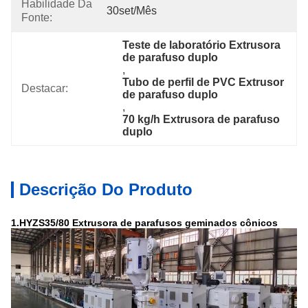
Habilidade Da
30set/mês
Fonte:
Teste de laboratório Extrusora 
de parafuso duplo
, 
Tubo de perfil de PVC Extrusor 
Destacar:
de parafuso duplo
, 
70 kg/h Extrusora de parafuso 
duplo
Descrição Do Produto
1.HYZS35/80 Extrusora de parafusos geminados cônicos