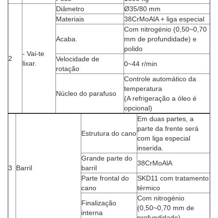
Diâmetro
Ø35/80 mm
Materiais
38CrMoAlA + liga especial
Com nitrogénio (0,50~0,70
Acaba.
mm de profundidade) e
polido
- Vai-te
2
Velocidade de
lixar.
0~44 r/min
rotação
Controle automático da
temperatura
Núcleo do parafuso
(A refrigeração a óleo é
opcional)
Em duas partes, a
parte da frente será
Estrutura do cano
com liga especial
inserida.
Grande parte do
38CrMoAlA
3
Barril
barril
Parte frontal do
SKD11 com tratamento
cano
térmico
Com nitrogénio
Finalização
(0,50~0,70 mm de
interna
profundidade)