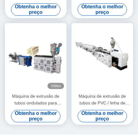
alta velocidade 16 - 32 MM
produção 20-63 da
Obtenha o melhor
Obtenha o melhor
extrusora de parafuso único
tubulação PPR
preço
preço
SJ90/33
Vídeo
Máquina de extrusão de
Máquina de extrusão de
tubos ondulados para
tubos de PVC / linha de
materiais granulados de PE
produção de tubos de PVC
Obtenha o melhor
Obtenha o melhor
e PVC
315-630
preço
preço