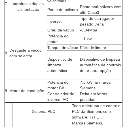
velocidade
7
parafusos duplos
Ponte anti-pólvora com
alimentação
Ponte de pólvora
alto Caco3
Tipo de carregador
Inversor
pesado Delta
Grau de vácuo
-0,04Mpa
Potência do
1.1 kw
motor
Tanque de vácuo
Fácil de limpar
Desgaste a vácuo
8
com selector
Dispositivo de
Dispositivo de limpeza
limpeza
automática de controlo
automática
de ar para opção.
Potência do
7.5 kW na marca
motor CA
Siemens
9
Motor de condução
Controlador de
Delta em letras
inversor AC
pesadas
Todo o sistema de controlo
Sistema PLC
PLC da Siemens com
software HYPET.
Marcas Siemens,