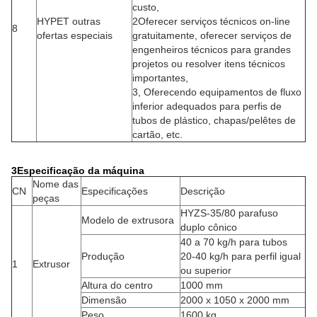
custo,
HYPET outras
2Oferecer serviços técnicos on-line
8
ofertas especiais
gratuitamente, oferecer serviços de
engenheiros técnicos para grandes
projetos ou resolver itens técnicos
importantes,
3, Oferecendo equipamentos de fluxo
inferior adequados para perfis de
tubos de plástico, chapas/pelêtes de
cartão, etc.
3Especificação da máquina
Nome das
CN
Especificações
Descrição
peças
HYZS-35/80 parafuso
Modelo de extrusora
duplo cônico
40 a 70 kg/h para tubos
Produção
20-40 kg/h para perfil igual
1
Extrusor
ou superior
Altura do centro
1000 mm
Dimensão
2000 x 1050 x 2000 mm
Peso
1600 kg