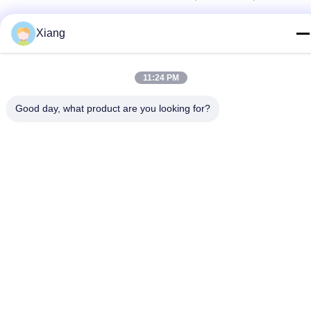
Xiang
Política de Privacidade
|
Mapa do Site
China Boa Qualidade Máquina plástica da extrusora Fornecedor.
11:24 PM
Copyright © 2021-2026 Shenzhen HYPET Co., Ltd. Todos os
direitos reservados.
Good day, what product are you looking for?