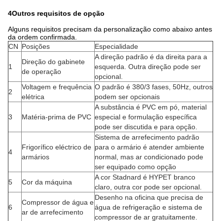
4Outros requisitos de opção
Alguns requisitos precisam da personalização como abaixo antes
da ordem confirmada.
CN
Posições
Especialidade
A direção padrão é da direita para a
Direção do gabinete
1
esquerda. Outra direção pode ser
de operação
opcional.
Voltagem e frequência
O padrão é 380/3 fases, 50Hz, outros
2
elétrica
podem ser opcionais
A substância é PVC em pó, material
3
Matéria-prima de PVC
especial e formulação específica
pode ser discutida e para opção.
Sistema de arrefecimento padrão
Frigorífico eléctrico de
para o armário é atender ambiente
4
armários
normal, mas ar condicionado pode
ser equipado como opção
A cor Stadnard é HYPET branco
5
Cor da máquina
claro, outra cor pode ser opcional.
Desenho na oficina que precisa de
Compressor de água e
6
água de refrigeração e sistema de
ar de arrefecimento
compressor de ar gratuitamente.