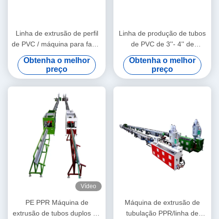
Linha de extrusão de perfil
Linha de produção de tubos
de PVC / máquina para fazer
de PVC de 3''- 4'' de
perfil de PVC
qualidade estável com
Obtenha o melhor
Obtenha o melhor
extrusora de parafuso duplo
preço
preço
cônico HYZS65/132
Vídeo
PE PPR Máquina de
Máquina de extrusão de
extrusão de tubos duplos de
tubulação PPR/linha de