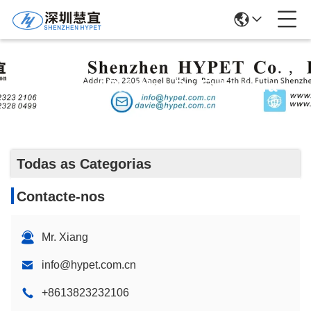
Máquina Plástica Da Extrusora
Todas as Categorias
Contacte-nos
Mr. Xiang
info@hypet.com.cn
+8613823232106