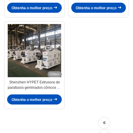
para linha de extrusão de tubos
Extrusora de plástico com bom
PPR
preço Serviço de venda
Obtenha o melhor preço
Obtenha o melhor preço
Vídeo
Shenzhen HYPET Extrusora de
parafusos geminados cônicos de
pequeno porte ZS35/80 45/100
51/110
Obtenha o melhor preço