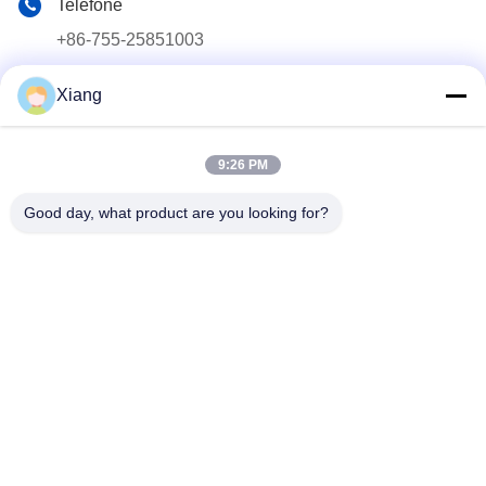
Telefone
+86-755-25851003
E-mail
Xiang
info@hypet.com.cn
Endereço
9:26 PM
Sala 2205 Edifício 4 da Rua BAGUA, SHENZHEN, CHINA
Good day, what product are you looking for?
Política de Privacidade
|
Mapa do Site
China Boa Qualidade Máquina plástica da extrusora Fornecedor.
Copyright © 2021-2026 Shenzhen HYPET Co., Ltd. Todos os
direitos reservados.