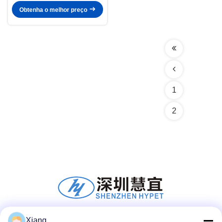
51/110
Obtenha o melhor preço
1
2
Xiang