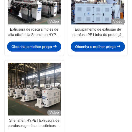
Vídeo
Vídeo
Extrusora de rosca simples de
Equipamento de extrusão de
alta eficiência Shenzhen HYPET
parafuso PE Linha de produção
para linha de extrusão de tubos
Extrusora de plástico com bom
PPR
preço Serviço de venda
Obtenha o melhor preço
Obtenha o melhor preço
Vídeo
Shenzhen HYPET Extrusora de
parafusos geminados cônicos de
pequeno porte ZS35/80 45/100