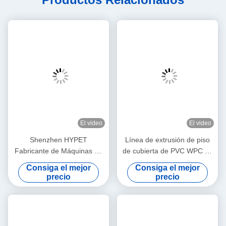
El video
El video
Shenzhen HYPET
Línea de extrusión de piso
Fabricante de Máquinas de
de cubierta de PVC WPC de
Extrusión de Perfiles de
alta capacidad con
Consiga el mejor
Consiga el mejor
PVC/UPVC para Ventanas y
tratamiento de superficie de
precio
precio
Puertas Correderas de
película laminadora con
Vidrio
extrusores cónicos de doble
esguince