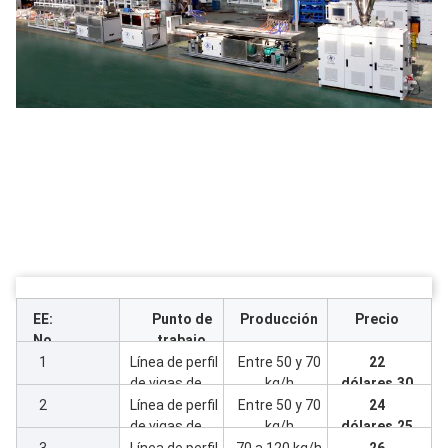
EE:
Punto de
Producción
Precio
No
trabajo
1
Línea de perfil
Entre 50 y 70
22
de vigas de
kg/h
dólares.30
esquina de PVC
0
2
Línea de perfil
Entre 50 y 70
24
de 110 mm de
de vigas de
kg/h
dólares.25
ancho con
esquina de PVC
0