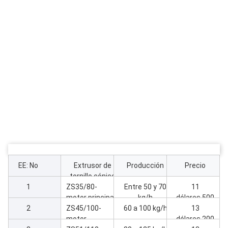
EE: No
Extrusor de
Producción
Precio
tornillo cónico
1
ZS35/80-
gemelo de PVC
Entre 50 y 70
11
motor principal
kg/h
dólares.500
2
7kw Extrusora
ZS45/100-
60 a 100 kg/h
13
motor
dólares.200