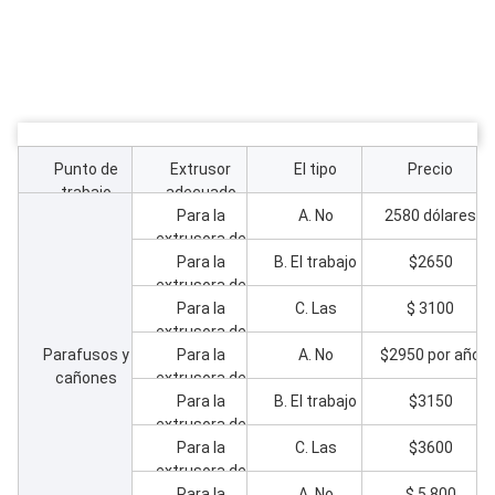
Punto de
Extrusor
El tipo
Precio
trabajo
adecuado
Para la
A. No
2580 dólares
extrusora de
tornillos
Para la
B. El trabajo
$2650
extrusora de
gemelos
tornillos
cónicos
Para la
C. Las
$ 3100
extrusora de
ZS55/120
gemelos
Parafusos y
tornillos
cónicos
Para la
A. No
$2950 por año
cañones
extrusora de
ZS55/120
gemelos
tornillos
cónicos
Para la
B. El trabajo
$3150
extrusora de
ZS55/120
gemelos
tornillos
cónicos
Para la
C. Las
$3600
extrusora de
ZS65/132
gemelos
tornillos
cónicos
Para la
A. No
$ 5.800