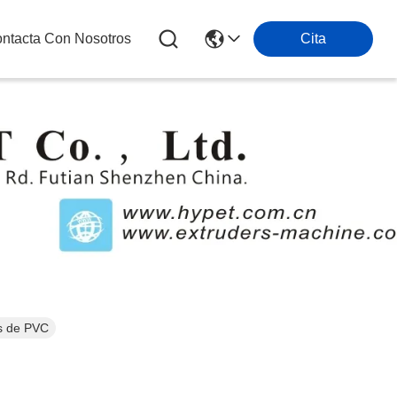
ntacta Con Nosotros
Cita
s
as de PVC