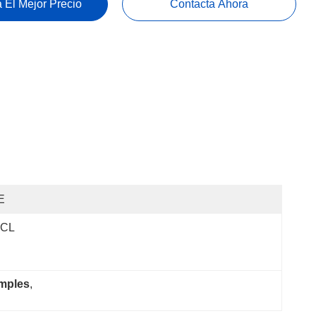
 El Mejor Precio
Contacta Ahora
E
FCL
imples
, 