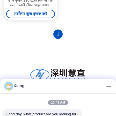
उच्च कुशल 110-200 मिमी पीवीसी
जल निकासी सीवेज पाइप उत्पादन
लाइन ZS65/132 आउटपुट
सर्वोत्तम मूल्य प्राप्त करें
420kg/h 8tons/day के साथ
1
Xiang
सोशल मीडिया
10:43 AM
Good day, what product are you looking for?