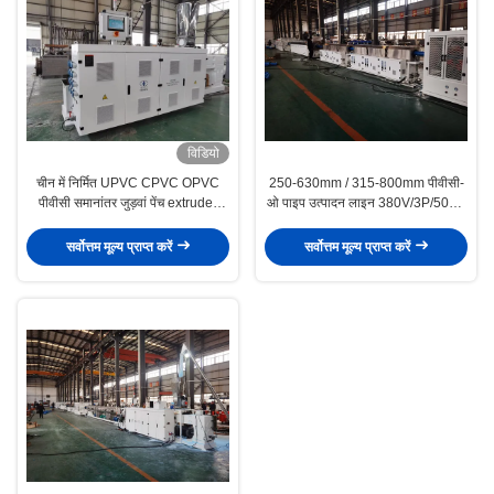
विडियो
चीन में निर्मित UPVC CPVC OPVC
250-630mm / 315-800mm पीवीसी-
पीवीसी समानांतर जुड़वां पेंच extruder
ओ पाइप उत्पादन लाइन 380V/3P/50Hz
HYPS92/28 उच्च उत्पादन क्षमता और
ओ-पीवीसी पाइप एक्सट्रूज़न लाइन
कम शक्ति के साथ
सर्वोत्तम मूल्य प्राप्त करें
सर्वोत्तम मूल्य प्राप्त करें