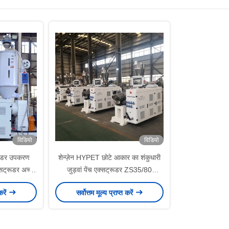
विडियो
विडियो
्रूडर उपकरण
शेन्ज़ेन HYPET छोटे आकार का शंकुधारी
्सट्रूडर अच्छी
जुड़वां पेंच एक्सट्रूडर ZS35/80
वा के लिए
45/100 51/110
करें
सर्वोत्तम मूल्य प्राप्त करें