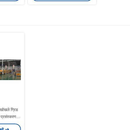
खोखले ग्रिड
क प्रसंस्करण
ज़न लाइन
करें