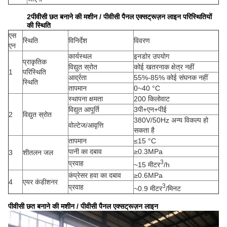
2पीवीसी छत बनाने की मशीन / पीवीसी पैनल एक्सट्रूज़न लाइन परिस्थितियों
की स्थिति
एस
स्थिति
विनिर्देश
विवरण
एन
कार्यस्थल
इनडोर उपयोग
प्राकृतिक
विद्युत स्रोत
कोई खतरनाक क्षेत्र नहीं
1
परिस्थिति
आर्द्रता
55%-85% कोई संघनक नहीं
स्थिति
तापमान
0~40 °C
स्थापना क्षमता
200 किलोवाट
विद्युत आपूर्ति
3पी+एन+पीई
2
विद्युत स्रोत
380V/50Hz अन्य विकल्प हो
वोल्टेज/आवृत्ति
सकता है
तापमान
≤15 °C
पानी का दबाव
≥0.3MPa
3
शीतलन जल
3
प्रवाह
~15 मीटर
/h
कंप्रेसर हवा का दबाव
≥0.6MPa
4
एयर कंडीशनर
3
प्रवाह
~0.9 मीटर
/मिनट
पीवीसी छत बनाने की मशीन / पीवीसी पैनल एक्सट्रूज़न लाइन