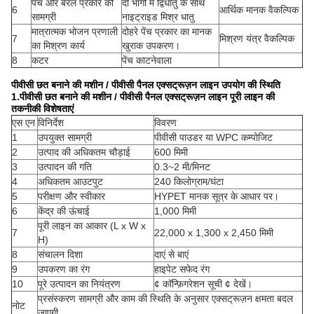
पेंच और बैरल प्रकार की
दो भागों में द्विधातु के साथ
6
आर्थिक मानक वैकल्पिक
सामग्री
नाइट्राइड मिश्र धातु
मात्रात्मक भोजन प्रणाली
दोहरे पेंच प्रकार का मानक
7
मिश्रण यंत्र वैकल्पिक
का मिश्रण कार्य
खुराक उपकरण।
8
कटर
पेंच काटनेवाला
पीवीसी छत बनाने की मशीन / पीवीसी पैनल एक्सट्रूज़न लाइन उपयोग की स्थिति
1.
पीवीसी छत बनाने की मशीन / पीवीसी पैनल एक्सट्रूज़न लाइन पूरी लाइन की
तकनीकी विशेषताएं
एस एन
विनिर्देश
विवरण
1
उपयुक्त सामग्री
पीवीसी पाउडर या WPC कम्पोजिट
2
उत्पाद की अधिकतम चौड़ाई
600 मिमी
3
उत्पादन की गति
0.3~2 मी/मिनट
4
अधिकतम आउटपुट
240 किलोग्राम/घंटा
5
परीक्षण और स्वीकार
HYPET मानक सूत्र के आधार पर।
6
केंद्र की ऊंचाई
1,000 मिमी
पूरी लाइन का आकार (L x W x
7
22,000 x 1,300 x 2,450 मिमी
H)
8
संचालन दिशा
दाएं से बाएं
9
उपकरण का रंग
हाइपेट सफेद रंग
10
पूरे उत्पादन का नियंत्रण
¢ कॉन्फ़िगरेशन सूची ¢ देखें।
प्रसंस्करण सामग्री और काम की स्थिति के अनुसार एक्सट्रूज़न क्षमता बदल
नोट
जाएगी