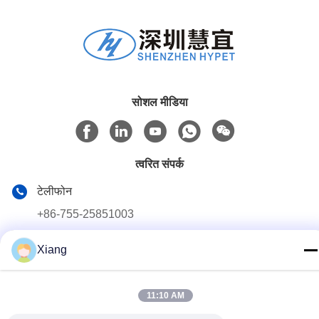
सोशल मीडिया
त्वरित संपर्क
टेलीफोन
+86-755-25851003
ईमेल
Xiang
info@hypet.com.cn
पता
11:10 AM
रूम 2205 एंजेल बिल्डिंग 4 रोड बागुआ, शेन्ज़ेन, चीन