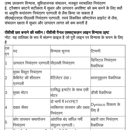
उच्च उपकरण विन्यास, सुविधाजनक संचालन, मजबूत स्वचालित नियंत्रण
ई. ट्रैक्शन काटने सटीकता में सुधार और उत्पादन अपशिष्ट को कम करने के लिए सर्वो
या आवृत्ति रूपांतरण नियंत्रण प्रणाली से लैस किया जा सकता है
सीएमईएनएस पीएलसी नियंत्रण प्रणाली, स्वयं विकसित सॉफ्टवेयर हाइपेट से लैस,
संचालन दक्षता में सुधार और उत्पादन लागत को कम करती है
पीवीसी छत बनाने की मशीन / पीवीसी पैनल एक्सट्रूज़न लाइन विन्यास l
इष्ट
नोटः यह तालिका के रूप में संलग्न फ़ाइल है जो पूरी लाइन पर विन्यास के चयन के लिए
है
एस
पद
विन्यास चुनना
टिप्पणी
एन
डिजिटल नियंत्रण
1
उत्पादन नियंत्रण प्रणाली
पीएलसी नियंत्रण
वैकल्पिक
मुख्य विद्युत नियंत्रण
2
कैबिनेट की शीतलन
वेंटिलेटर ठंडा।
वातानुकूलन वैकल्पिक
प्रणाली
प्रसिद्ध इन्वर्टर के साथ एसी
3
मुख्य मोटर
डीसी वैकल्पिक
मोटर
दो भागों में HYPET
Dynisco विकल्प के
4
दबाव सेंसर
व्यक्तिगत तापमान और दबाव
लिए है
नियंत्रण
कोर तापमान समायोजन
आंतरिक बंद सर्पिल गर्मी
बाहरी ताप नियंत्रण
5
नियंत्रण
संतुलन प्रणाली।
वैकल्पिक