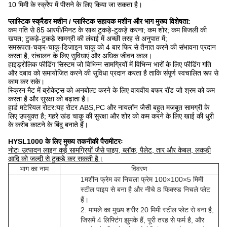
10 मिमी के स्क्रैप में पीसने के लिए किया जा सकता है।
प्लास्टिक स्क्रैडर मशीन / प्लास्टिक सहायक मशीन और भाग
मुख्य विशेषता:
कम गति से 85 आरपी/मिनट के साथ टुकड़े-टुकड़े करना; कम शोर; कम बिजली की
खपत; टुकड़े-टुकड़े सामग्री की लंबाई में अच्छी तरह से अनुपात में;
समरूपता-चक्र-चाकू-डिजाइन चाकू को 4 बार फिर से तैनात करने की संभावना प्रदान
करता है, संचालन के लिए सुविधाएं और अधिक जीवन काल।
हाइड्रोलिक फीडिंग सिस्टम जो विभिन्न सामग्रियों में विभिन्न भारों के लिए फीडिंग गति
और दबाव को समायोजित करने की सुविधा प्रदान करता है ताकि संपूर्ण स्वचालित रूप से
काम कर सके।
स्क्रिन मैट में ब्रोकेट्स को अनबोल्ट करने के लिए वायवीय बफर रॉड जो श्रम को कम
करता है और सुरक्षा को बढ़ाता है।
हार्ड मटेरियल रोटर:यह रोटर ABS,PC और नायलॉन जैसी बहुत मजबूत सामग्री के
लिए उपयुक्त है; गहरे खंड चाकू की सुरक्षा और शोर को कम करने के लिए खाई की धुरी
के करीब काटने के बिंदु बनाते हैं।
HYSL1000 के लिए मुख्य तकनीकी पैरामीटरः
नोटः उत्पादन लाइन कई सामग्रियों जैसे पाइप, ब्लॉक, पैलेट, तार और केबल, लकड़ी
आदि को जल्दी से टुकड़े कर सकती है।
भाग का नाम
विवरण
1मशीन फ्रेम का निचला फ्रेम 100×100×5 मिमी
स्टील पाइप से बना है और नीचे 8 फिक्स्ड निचले प्लेट
हैं।
2. मामले का मुख्य शरीर 20 मिमी स्टील प्लेट से बना है,
जिसमें 4 लिफ्टिंग झुमके हैं, पूरी तरह से फर्म है, और