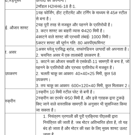
d,रिड्यूसर
उत्पादों को अपनाना।
2मॉडल H2HH6-18 हैः1.
1यह फोर्जिंग, हीट ट्रीटमेंट और टर्निंग के माध्यम से 45# स्टील
से बना है।
2यह पूरी तरह से मजबूत और पहनने के प्रतिरोधी है।
ई. औजार शाफ्ट
3. कटर शाफ्ट का बाहरी व्यास Φ420 मिमी है।
4काटने वाले शाफ्ट की प्रभावी लंबाईः 1000 मिमी।
5कटर शाफ्ट की घूर्णन गति: 80 आरपीएम/मिनट
1असर घरेलू प्रसिद्ध ब्रांड, वाफांगडियन उत्पादों को अपनाता है।
f. असर
2. चयनित असर में एक तालाबंदी उपकरण है.
1. काटने का औजार सख्ती से एसकेडी-11 सामग्री से बना है, जो
पहनने के प्रतिरोधी और प्रभाव प्रतिरोध में मजबूत है।
उपकरण
2. चलती चाकू का आकारः 40×40×25 मिमी, कुल 58
उपकरण।
3. तय चाकू का आकारः 600×120×40 मिमी, कुल मिलाकर 2।
1स्क्रीन 10 मिमी स्टील प्लेट से बनी है।
2स्क्रीन का एपर्चर Φ50 मिमी है, और इसे ग्राहक द्वारा टुकड़े
स्क्रीन
किए जाने वाले वास्तविक सामग्री के अनुसार भी सुसज्जित किया
जा सकता है।
1. नियंत्रण प्रणाली की पूरी प्रक्रिया पीएलसी द्वारा
नियंत्रित की जाती है. जब मोटर अतिभारित होता है, तो यह
बंद हो जाता है और मोटर की रक्षा के लिए मुख्य शाफ्ट उलट
जाता है.