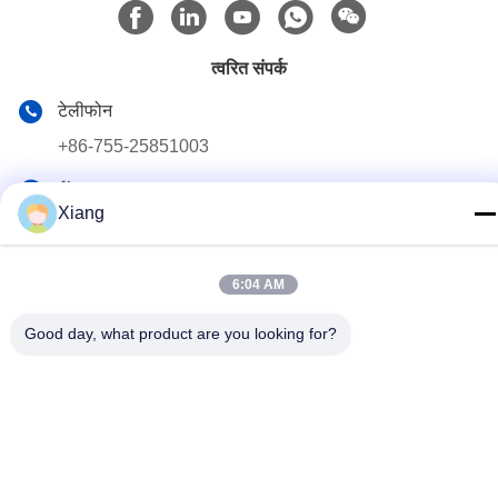
त्वरित संपर्क
टेलीफोन
+86-755-25851003
ईमेल
Xiang
info@hypet.com.cn
पता
6:04 AM
रूम 2205 एंजेल बिल्डिंग 4 रोड बागुआ, शेन्ज़ेन, चीन
Good day, what product are you looking for?
गोपनीयता नीति
|
साइटमैप
चीन अच्छी गुणवत्ता प्लास्टिक एक्सट्रूडर मशीन आपूर्तिकर्ता. कॉपीराइट © 2021-
2026 Shenzhen HYPET Co., Ltd. सभी अधिकार सुरक्षित हैं।