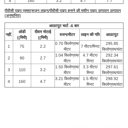
4
160
3.2
4.7
7.7
पीवीसी पाइप एक्सट्रूज़न लाइन/पीवीसी पाइप बनाने की मशीन पाइप उत्पादन उत्पादन
(अनुमानित)
आउटपुट चार्ट -6 बार
ओडी
दीवार मोटाई
नहीं.
वजन/मीटर
लाइन की गति
आउटपुट
((मिमी)
((मिमी)
0.70 किलोग्राम/
295.85
1
75
2.2
7 मीटर/मिनट
मीटर
किलोग्राम/घंटा
1.04 किलोग्राम/
4.7 मीटर/
292.34
2
90
2.7
मीटर
मिनट
किलोग्राम/घंटा
1.50 किलोग्राम/
3.3 मीटर/
297.61
3
110
3.2
मीटर
मिनट
किलोग्राम/घंटा
3.21 किलोग्राम/
1.5 मीटर/
298.92
4
160
4.7
मीटर
मिनट
किलोग्राम/घंटा