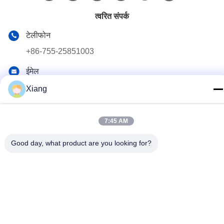
त्वरित संपर्क
टेलीफोन
+86-755-25851003
ईमेल
info@hypet.com.cn
Xiang
पता
रूम 2205 एंजेल बिल्डिंग 4 रोड बागुआ, शेन्ज़ेन, चीन
7:45 AM
Good day, what product are you looking for?
गोपनीयता नीति
|
साइटमैप
चीन अच्छी गुणवत्ता प्लास्टिक एक्सट्रूडर मशीन आपूर्तिकर्ता. कॉपीराइट © 2021-
2026 Shenzhen HYPET Co., Ltd. सभी अधिकार सुरक्षित हैं।