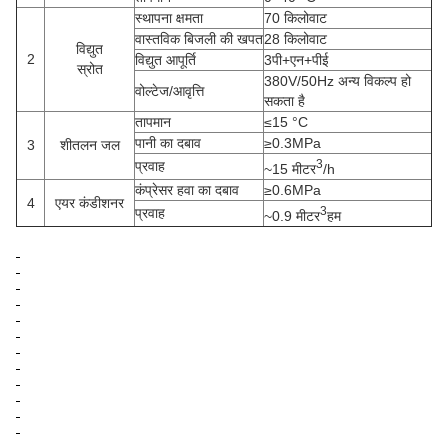
स्थापना क्षमता
70 किलोवाट
वास्तविक बिजली की खपत
28 किलोवाट
विद्युत
2
विद्युत आपूर्ति
3पी+एन+पीई
स्रोत
380V/50Hz अन्य विकल्प हो
वोल्टेज/आवृत्ति
सकता है
तापमान
≤15 °C
पानी का दबाव
≥0.3MPa
3
शीतलन जल
3
प्रवाह
~15 मीटर
/h
कंप्रेसर हवा का दबाव
≥0.6MPa
4
एयर कंडीशनर
3
प्रवाह
~0.9 मीटर
हम