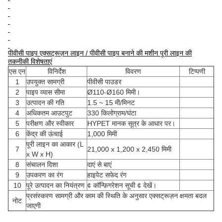
पीवीसी पाइप एक्सट्रूज़न लाइन / पीवीसी पाइप बनाने की मशीन पूरी लाइन की
तकनीकी विशेषताएं
एस एन
विनिर्देश
विवरण
टिप्पणी
1
उपयुक्त सामग्री
पीवीसी पाउडर
2
पाइप व्यास सीमा
Ø110-Ø160 मिमी।
3
उत्पादन की गति
1.5 ~ 15 मी/मिनट
4
अधिकतम आउटपुट
330 किलोग्राम/घंटा
5
परीक्षण और स्वीकार
HYPET मानक सूत्र के आधार पर।
6
केंद्र की ऊंचाई
1,000 मिमी
पूरी लाइन का आकार (L
7
21,000 x 1,200 x 2,450 मिमी
x W x H)
8
संचालन दिशा
दाएं से बाएं
9
उपकरण का रंग
हाइपेट सफेद रंग
10
पूरे उत्पादन का नियंत्रण
¢ कॉन्फ़िगरेशन सूची ¢ देखें।
प्रसंस्करण सामग्री और काम की स्थिति के अनुसार एक्सट्रूज़न क्षमता बदल
नोट
जाएगी