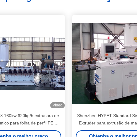
Vídeo
8 160kw 620kg/h extrusora de
Shenzhen HYPET Standard Si
nico para folha de perfil PE PP
Extruder para extrusão de ma
ca de folha de grade oca
PS ABS PE PVC
enha o melhor preço
Obtenha o melhor p