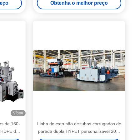
reço
Obtenha o melhor preço
Vídeo
os de 160-
Linha de extrusão de tubos corrugados de
e HDPE de
parede dupla HYPET personalizável 200-
PE/PP/PPR
600 mm com serviço de instalação de