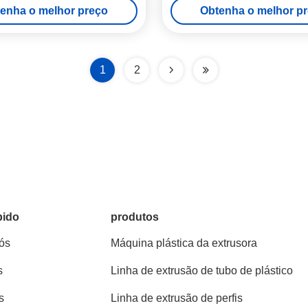
enha o melhor preço
Obtenha o melhor p
SJ90/38
1
2
pido
produtos
ós
Máquina plástica da extrusora
s
Linha de extrusão de tubo de plástico
s
Linha de extrusão de perfis