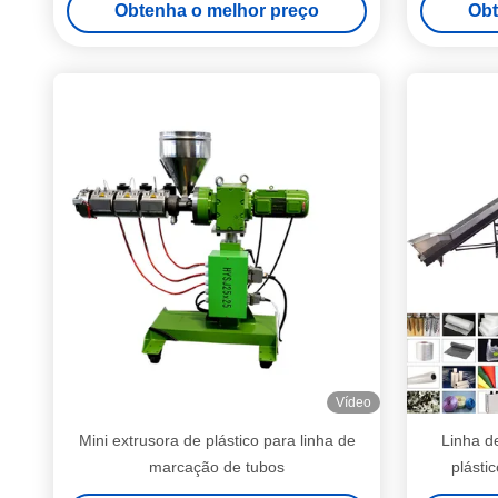
Obtenha o melhor preço
Obt
cônico HYZS51/110
Vídeo
Mini extrusora de plástico para linha de
Linha d
marcação de tubos
plásti
grânul