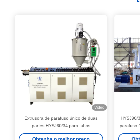
Vídeo
Extrusora de parafuso único de duas
HYSJ90/3
partes HYSJ60/34 para tubos
parafuso ú
PP/PE/HDPE/PPR/PPH
pla
Obtenha o melhor preço
Obt