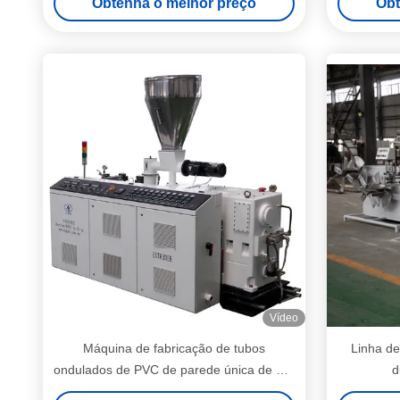
Obtenha o melhor preço
Obt
único S
Vídeo
Máquina de fabricação de tubos
Linha de
ondulados de PVC de parede única de 16-
d
50mm com extrusora de parafuso duplo