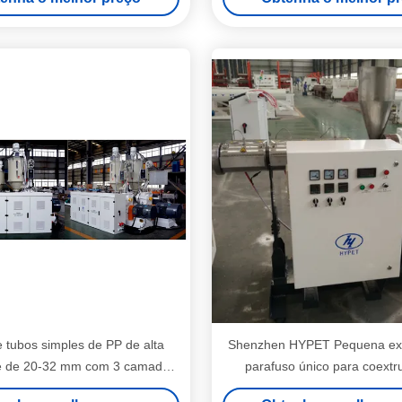
 tubos simples de PP de alta
Shenzhen HYPET Pequena ext
e de 20-32 mm com 3 camadas
parafuso único para coextr
s por extrusores de parafuso
produção de linhas de ma