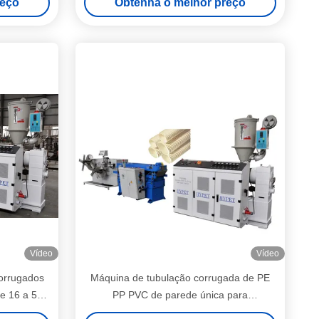
reço
Obtenha o melhor preço
SJ55-33 & SJ45-30
Vídeo
Vídeo
corrugados
Máquina de tubulação corrugada de PE
e 16 a 50
PP PVC de parede única para
5/28
16/20/25/32/40/50mm de dia diferente