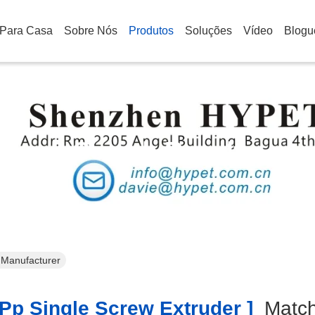
Para Casa
Sobre Nós
Produtos
Soluções
Vídeo
Blogu
Search Result
e Manufacturer
pp Single Screw Extruder ]
Matc