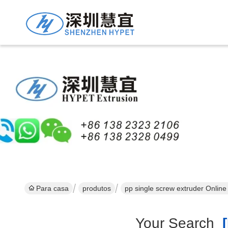
Para casa
produtos
pp single screw extruder Onlin
Your Search
[