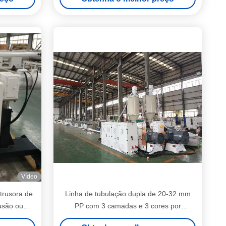
Vídeo
rusora de
Linha de tubulação dupla de 20-32 mm
usão ou
PP com 3 camadas e 3 cores por
rcação
extrusores de parafuso único SJ90-30 &