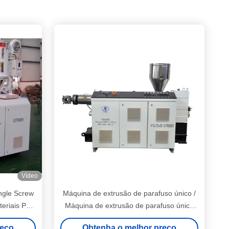
Vídeo
ngle Screw
Máquina de extrusão de parafuso único /
teriais PP
Máquina de extrusão de parafuso único
padrão HYSJ75/28
reço
Obtenha o melhor preço