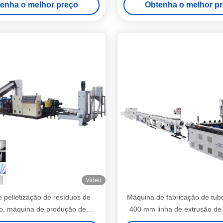
enha o melhor preço
Obtenha o melhor p
Vídeo
e pelletização de resíduos de
Máquina de fabricação de tub
co, máquina de produção de
400 mm linha de extrusão d
os de PE e PP até 1000 kg/h
alta capacidade para HDPE/