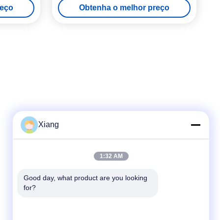
reço
Obtenha o melhor preço
engenheiros
Xiang
Contato Rápido
1:32 AM
Telefone
Good day, what product are you looking 
for?
+86-755-25851003
E-mail
info@hypet.com.cn