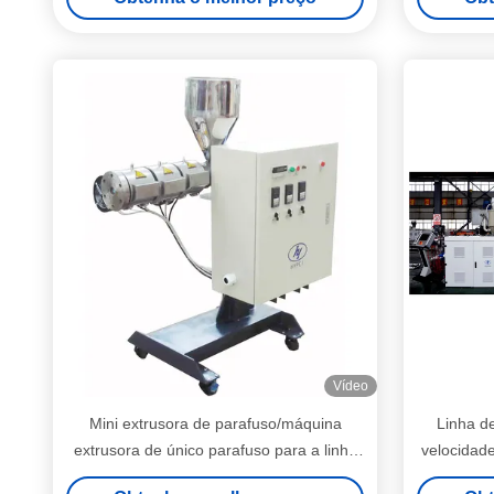
Vídeo
Mini extrusora de parafuso/máquina
Linha de
extrusora de único parafuso para a linha
velocidad
de identificação da tubulação do PE
e 3 core