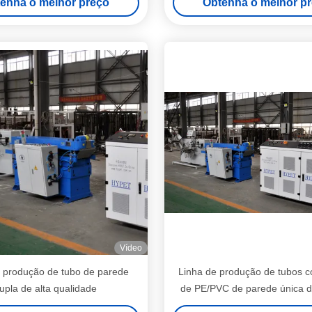
enha o melhor preço
Obtenha o melhor p
J75/33 & SJ45/30 & SJ45/30
Vídeo
 produção de tubo de parede
Linha de produção de tubos 
upla de alta qualidade
de PE/PVC de parede única d
mm com extrusora SJ6