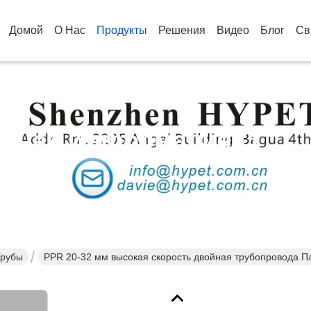
Домой
О Нас
Продукты
Решения
Видео
Блог
Св
бная Информация О
кции
Трубы
PPR 20-32 мм высокая скорость двойная трубопровода П
PPR