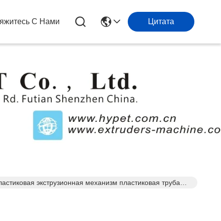
яжитесь С Нами
Цитата
ластиковая экструзионная механизм пластиковая труба