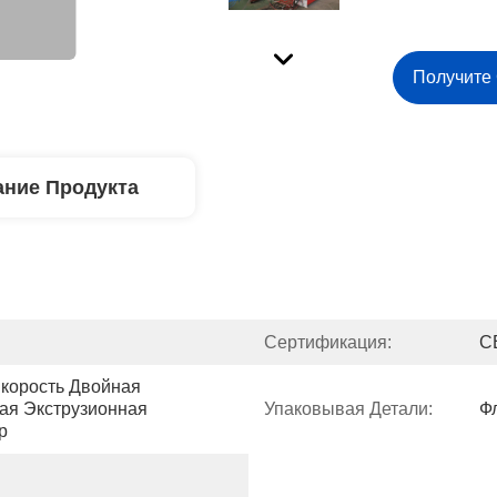
Получите
ние Продукта
Сертификация:
C
корость Двойная 
ая Экструзионная 
Упаковывая Детали:
Ф
р