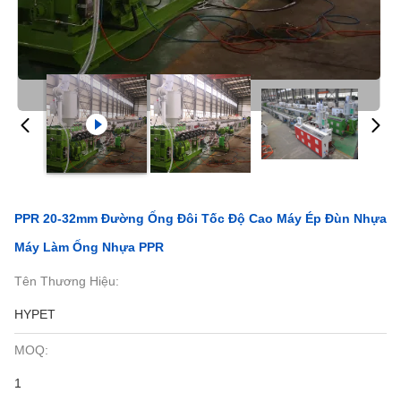
PPR 20-32mm Đường Ống Đôi Tốc Độ Cao Máy Ép Đùn Nhựa
Máy Làm Ống Nhựa PPR
Tên Thương Hiệu:
HYPET
MOQ:
1