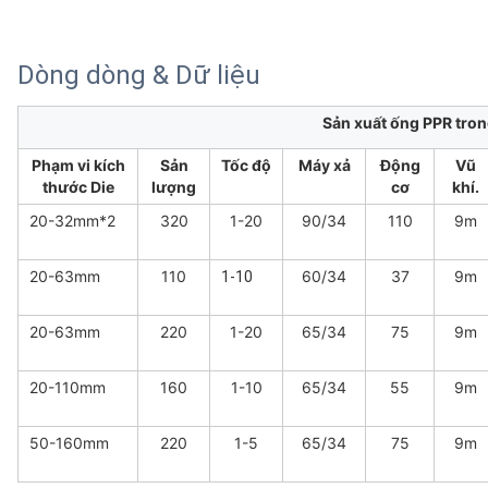
Dòng dòng & Dữ liệu
Sản xuất ống PPR tron
Phạm vi kích
Sản
Tốc độ
Máy xả
Động
Vũ
thước Die
lượng
cơ
khí.
20-32mm*2
320
1-20
90/34
110
9m
20-63mm
110
60/34
37
9m
1-10
20-63mm
220
1-20
65/34
75
9m
20-110mm
160
1-10
65/34
55
9m
50-160mm
220
1-5
65/34
75
9m