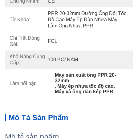
Chứng Nhận:
CE
PPR 20-32mm Đường Ống Đôi Tốc 
Từ Khóa:
Độ Cao Máy Ép Đùn Nhựa Máy 
Làm Ống Nhựa PPR
Chi Tiết Đóng
FCL
Gói:
Khả Năng Cung
100 BỘ/ NĂM
Cấp:
Máy sản xuất ống PPR 20-
32mm
Làm nổi bật:
, 
Máy ép nhựa tốc độ cao
, 
Máy xả ống dẫn kép PPR
Mô Tả Sản Phẩm
Mô tả sản phẩm