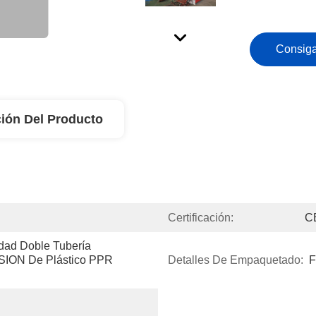
Consiga
ión Del Producto
Certificación:
C
ad Doble Tubería 
ON De Plástico PPR 
Detalles De Empaquetado: