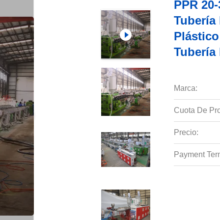
PPR 20-
Tuberí
Plástic
Tubería
Marca:
Cuota De Pro
Precio:
Payment Ter