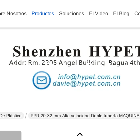
re Nosotros
Productos
Soluciones
El Video
El Blog
Co
Detalles De Los Producto
De Plástico
PPR 20-32 mm Alta velocidad Doble tubería MAQUINA
de tubería PPR