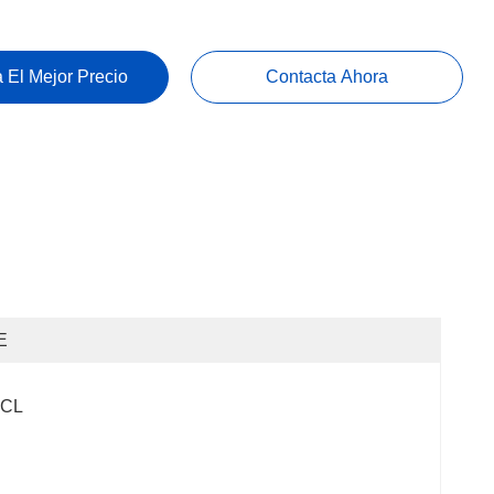
 El Mejor Precio
Contacta Ahora
E
FCL