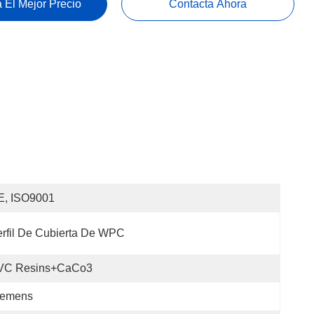
 El Mejor Precio
Contacta Ahora
E, ISO9001
rfil De Cubierta De WPC
VC Resins+CaCo3
iemens