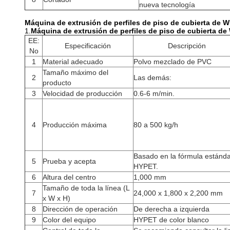
nueva tecnología
Máquina de extrusión de perfiles de piso de cubierta de 
1.
Máquina de extrusión de perfiles de piso de cubierta d
EE:
Especificación
Descripción
No
1
Material adecuado
Polvo mezclado de PVC
Tamaño máximo del
2
Las demás:
producto
3
Velocidad de producción
0.6-6 m/min.
4
Producción máxima
80 a 500 kg/h
Basado en la fórmula estánd
5
Prueba y acepta
HYPET.
6
Altura del centro
1,000 mm
Tamaño de toda la línea (L
7
24,000 x 1,800 x 2,200 mm
x W x H)
8
Dirección de operación
De derecha a izquierda
9
Color del equipo
HYPET de color blanco