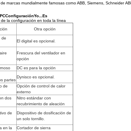
s de marcas mundialmente famosas como ABB, Siemens, Schneider ABB
WPC
Configuración
Yo...
Es
de la configuración en toda la línea
ción
Otra opción
, de
El digital es opcional.
aire
Frescura del ventilador en
opción
famoso
DC es para la opción
Dynisco es opcional.
os partes
co de
Opción de control de calor
externo
 en dos
Nitro estándar con
recubrimiento de aleación
tivo de
Dispositivo de dosificación de
un solo tornillo.
a en la
Cortador de sierra