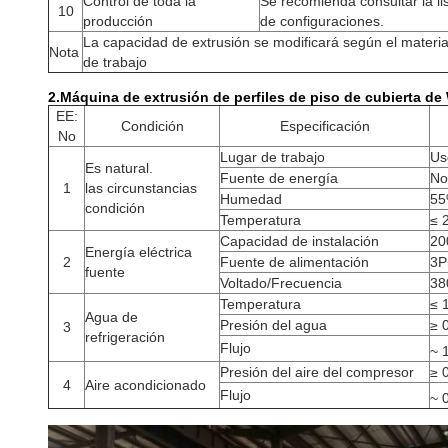
Control de toda la
Se recomienda consultar la li
10
producción
de configuraciones.
La capacidad de extrusión se modificará según el materia
Nota
de trabajo
2.
Máquina de extrusión de perfiles de piso de cubierta d
EE:
Condición
Especificación
No
Lugar de trabajo
Us
Es natural.
Fuente de energía
No
1
las circunstancias
Humedad
55
condición
Temperatura
≤ 
Capacidad de instalación
20
Energía eléctrica
2
Fuente de alimentación
3P
fuente
Voltado/Frecuencia
38
Temperatura
≤ 
Agua de
Presión del agua
≥ 
3
refrigeración
Flujo
~ 
Presión del aire del compresor
≥ 
4
Aire acondicionado
Flujo
~ 