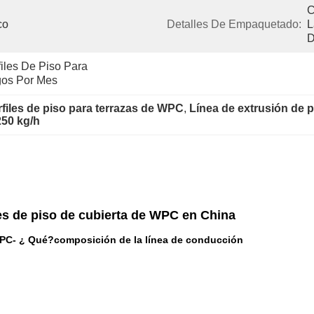
C
co
Detalles De Empaquetado:
L
D
iles De Piso Para 
gos Por Mes
files de piso para terrazas de WPC
, 
Línea de extrusión de p
250 kg/h
es de piso de cubierta de WPC en China
WPC
- ¿ Qué?
composición de la línea de conducción