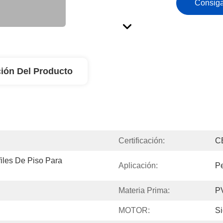
Consiga
ión Del Producto
Certificación:
C
iles De Piso Para 
Aplicación:
Pe
Materia Prima:
P
MOTOR:
S