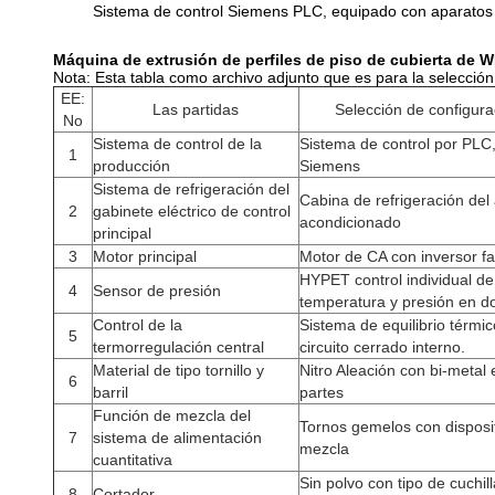
Sistema de control Siemens PLC, equipado con aparato
Máquina de extrusión de perfiles de piso de cubierta de 
Nota: Esta tabla como archivo adjunto que es para la selección 
EE:
Las partidas
Selección de configura
No
Sistema de control de la
Sistema de control por PLC
1
producción
Siemens
Sistema de refrigeración del
Cabina de refrigeración del 
2
gabinete eléctrico de control
acondicionado
principal
3
Motor principal
Motor de CA con inversor 
HYPET control individual de
4
Sensor de presión
temperatura y presión en d
Control de la
Sistema de equilibrio térmi
5
termorregulación central
circuito cerrado interno.
Material de tipo tornillo y
Nitro Aleación con bi-metal
6
barril
partes
Función de mezcla del
Tornos gemelos con disposi
7
sistema de alimentación
mezcla
cuantitativa
Sin polvo con tipo de cuchill
8
Cortador