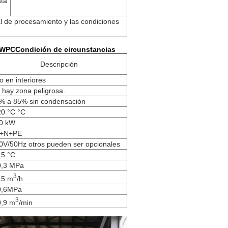
sta
l de procesamiento y las condiciones
e WPC
Condición de circunstancias
Descripción
o en interiores
 hay zona peligrosa.
% a 85% sin condensación
20 °C °C
0 kW
+N+PE
0V/50Hz otros pueden ser opcionales
15 °C
0,3 MPa
3
15 m
/h
0,6MPa
3
0,9 m
/min