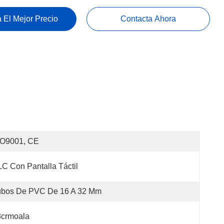
 El Mejor Precio
Contacta Ahora
SO9001, CE
C Con Pantalla Táctil
ubos De PVC De 16 A 32 Mm
8crmoala