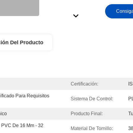
Consiga
ión Del Producto
Certificación:
I
icado Para Requisitos 
Sistema De Control:
PL
nico
Producto Final:
T
 PVC De 16 Mm - 32 
Material De Tornillo:
3