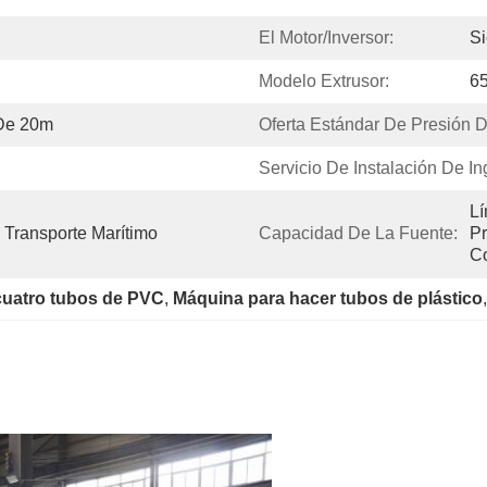
El Motor/inversor:
S
Modelo Extrusor:
6
De 20m
Oferta Estándar De Presión D
Servicio De Instalación De In
Lí
 Transporte Marítimo
Capacidad De La Fuente:
Pr
C
cuatro tubos de PVC
, 
Máquina para hacer tubos de plástico
,