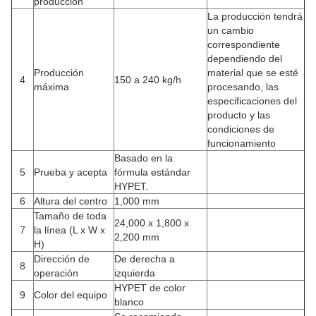
producción
La producción tendrá
un cambio
correspondiente
dependiendo del
Producción
material que se esté
4
150 a 240 kg/h
máxima
procesando, las
especificaciones del
producto y las
condiciones de
funcionamiento
Basado en la
5
Prueba y acepta
fórmula estándar
HYPET.
6
Altura del centro
1,000 mm
Tamaño de toda
24,000 x 1,800 x
7
la línea (L x W x
2,200 mm
H)
Dirección de
De derecha a
8
operación
izquierda
HYPET de color
9
Color del equipo
blanco