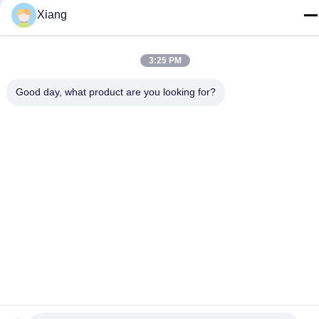
DIRECCIÓN
Xiang
Habitación 2205 del edificio 4 de la calle BAGUA,
Shenzhen, China.
3:25 PM
Política de privacidad
|
Mapa del Sitio
Good day, what product are you looking for?
China buena calidad Máquina plástica del extrusor Proveedor.
Derecho de autor 2021-2026 Shenzhen HYPET Co., Ltd. Todos
los derechos reservados.