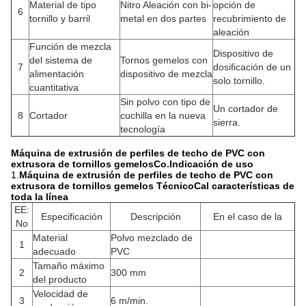
Material de tipo
Nitro Aleación con bi-
opción de
6
tornillo y barril
metal en dos partes
recubrimiento de
aleación
Función de mezcla
Dispositivo de
del sistema de
Tornos gemelos con
7
dosificación de un
alimentación
dispositivo de mezcla
solo tornillo.
cuantitativa
Sin polvo con tipo de
Un cortador de
8
Cortador
cuchilla en la nueva
sierra.
tecnología
Máquina de extrusión de perfiles de techo de PVC con
extrusora de tornillos gemelos
Co.
Indicación de uso
1.
Máquina de extrusión de perfiles de techo de PVC con
extrusora de tornillos gemelos
Técnico
Cal características de
toda la línea
EE:
Especificación
Descripción
En el caso de la
No
Material
Polvo mezclado de
1
adecuado
PVC
Tamaño máximo
2
300 mm
del producto
Velocidad de
3
6 m/min.