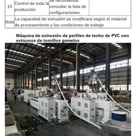
Se recomienda
Control de toda la
10
consultar la lista de
producción
configuraciones.
La capacidad de extrusión se modificará según el material
Nota
de procesamiento y las condiciones de trabajo
Máquina de extrusión de perfiles de techo de PVC con
extrusora de tornillos gemelos