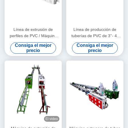
Línea de extrusión de
Línea de producción de
perfiles de PVC / Máquina
tuberías de PVC de 3''- 4''
para fabricar perfiles de PVC
de calidad estable con
Consiga el mejor
Consiga el mejor
extrusora de tornillo gemelo
precio
precio
cónico HYZS65/132
El video