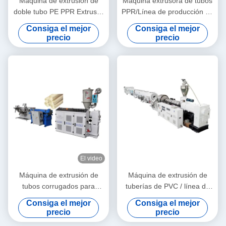
Máquina de extrusión de
Máquina extrusora de tubos
doble tubo PE PPR Extrusor
PPR/Línea de producción de
de tornillo único de alta
tubos PPR 20-63
Consiga el mejor
Consiga el mejor
velocidad de 16 a 32 mm
precio
precio
SJ90/33
El video
Máquina de extrusión de
Máquina de extrusión de
tubos corrugados para
tuberías de PVC / línea de
material de granulados de
producción de tuberías de
Consiga el mejor
Consiga el mejor
PE y PVC
PVC 315-630
precio
precio