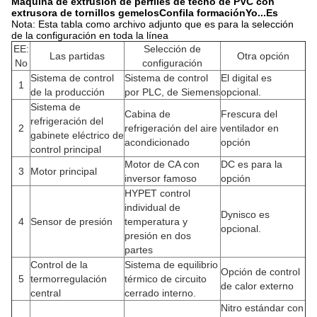
Máquina de extrusión de perfiles de techo de PVC con
extrusora de tornillos gemelos
Confi
la formación
Yo...
Es
Nota: Esta tabla como archivo adjunto que es para la selección
de la configuración en toda la línea
EE:
Selección de
Las partidas
Otra opción
No
configuración
Sistema de control
Sistema de control
El digital es
1
de la producción
por PLC, de Siemens
opcional.
Sistema de
Cabina de
Frescura del
refrigeración del
2
refrigeración del aire
ventilador en
gabinete eléctrico de
acondicionado
opción
control principal
Motor de CA con
DC es para la
3
Motor principal
inversor famoso
opción
HYPET control
individual de
Dynisco es
4
Sensor de presión
temperatura y
opcional.
presión en dos
partes
Control de la
Sistema de equilibrio
Opción de control
5
termorregulación
térmico de circuito
de calor externo
central
cerrado interno.
Nitro estándar con