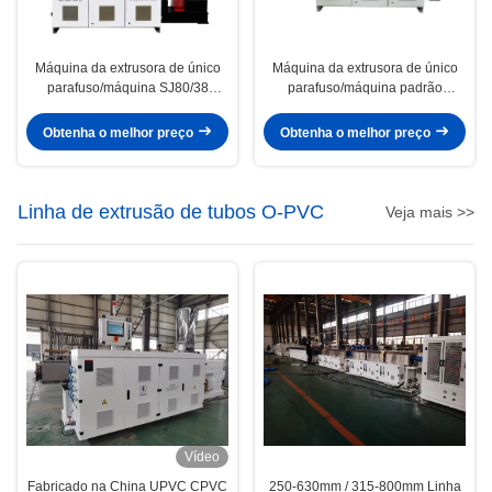
Máquina da extrusora de único
Máquina da extrusora de único
parafuso/máquina SJ80/38
parafuso/máquina padrão
extrusora do HDPE
HYSJ75/28 da extrusora de único
parafuso
Obtenha o melhor preço
Obtenha o melhor preço
Linha de extrusão de tubos O-PVC
Veja mais >>
Vídeo
Fabricado na China UPVC CPVC
250-630mm / 315-800mm Linha