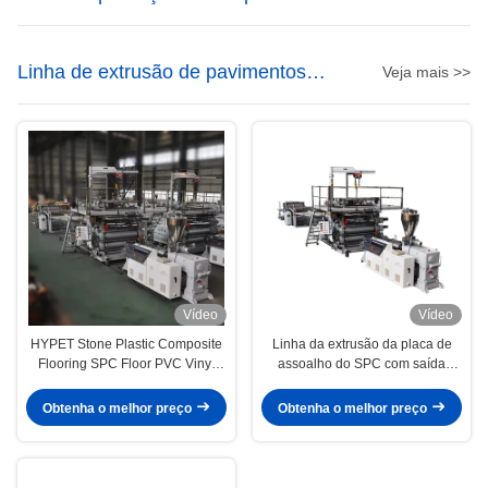
mármore de PVC
Linha de extrusão de pavimentos
Veja mais >>
SPC
Vídeo
Vídeo
HYPET Stone Plastic Composite
Linha da extrusão da placa de
Flooring SPC Floor PVC Vinyl
assoalho do SPC com saída
Panel Board Tile Extrusion
gêmea cônica 800k/h da
Production Making Machine
extrusora de parafuso 95/192
Obtenha o melhor preço
Obtenha o melhor preço
Supplier