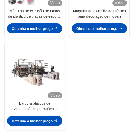
Vídeo
Vídeo
Máquina de extrusão de folhas
Máquina de extrusão de plástico
de plástico de placas de espuma
para decoração de móveis
de PVC WPC
Obtenha o melhor preço
Obtenha o melhor preço
Vídeo
Largura plástica de
pavimentação impermeável da
máquina 1220 da extrusão da
placa
Obtenha o melhor preço