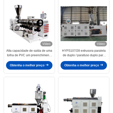
Vídeo
Vídeo
Alta capacidade de saída de uma
HYPS107/28 extrusora paralela
tolha de PVC um preenchimento
de duplo / parafuso duplo para
de carbonato de cálcio paralelo
produção de tubos de jardim
duplo duplo parafuso extrusora
transparentes de PVC macio com
Obtenha o melhor preço
Obtenha o melhor preço
de plástico PS110/28
boa qualidade