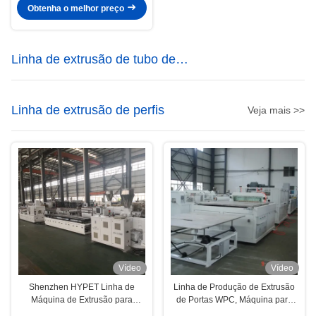
51/110
Obtenha o melhor preço
Linha de extrusão de tubo de
plástico
Linha de extrusão de perfis
Veja mais >>
Vídeo
Vídeo
Shenzhen HYPET Linha de
Linha de Produção de Extrusão
Máquina de Extrusão para
de Portas WPC, Máquina para
Fabricação de Decking WPC PE
Fabricação de Painéis de Portas