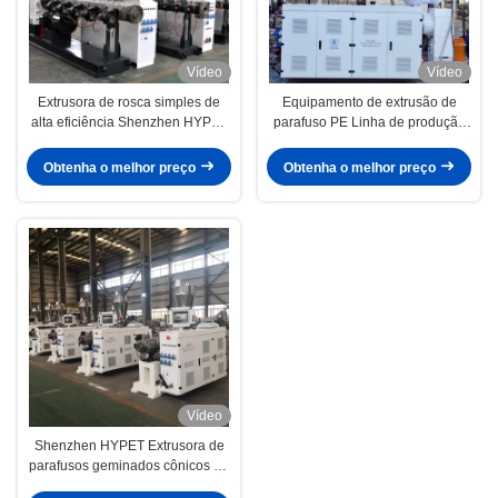
Vídeo
Vídeo
Extrusora de rosca simples de
Equipamento de extrusão de
alta eficiência Shenzhen HYPET
parafuso PE Linha de produção
para linha de extrusão de tubos
Extrusora de plástico com bom
PPR
preço Serviço de venda
Obtenha o melhor preço
Obtenha o melhor preço
Vídeo
Shenzhen HYPET Extrusora de
parafusos geminados cônicos de
pequeno porte ZS35/80 45/100