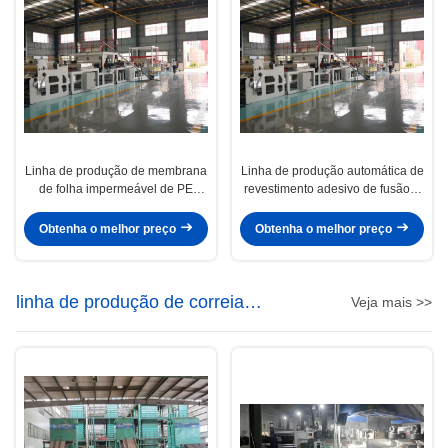
Linha de produção de membrana
Linha de produção automática de
de folha impermeável de PE
revestimento adesivo de fusão a
auto-aderente com design de
quente / revestimento de filme e
parafuso único
revestimento de areia
Obtenha o melhor preço
Obtenha o melhor preço
linha de produção de correia
Veja mais >>
transportadora