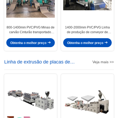
800-1400mm PVC/PVG Minas de
1400-2000mm PVC/PVG Linha
carvão Cinturão transportador
de produção de conveyor de
Linha de produção de economia
minas de carvão para a indústria
de energia Minas Cinturão
de mineração Voltagem 380V
Obtenha o melhor preço
Obtenha o melhor preço
transportador máquina
Linha de extrusão de placas de
Veja mais >>
espuma de PVC