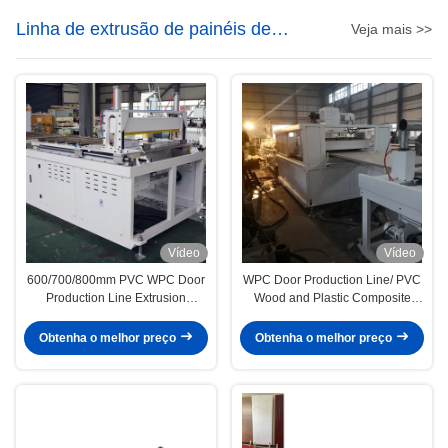
Linha de extrusão de painéis de
Veja mais >>
portas WPC
Vídeo
Vídeo
600/700/800mm PVC WPC Door
WPC Door Production Line/ PVC
Production Line Extrusion
Wood and Plastic Composite
Machine 140/180/220mm Door
Door Panel Production Making
Frame Profile Door Hot Stamping
Machine /WPC Door Extrusion
Obtenha o melhor preço
Obtenha o melhor preço
Carving Machinery
Line Supplier