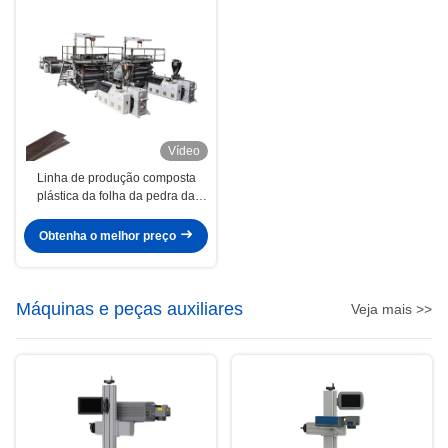
Vídeo
Linha de produção composta
plástica da folha da pedra da
máquina de Extrusioni da folha
do revestimento do SPC
Obtenha o melhor preço
Máquinas e peças auxiliares
Veja mais >>