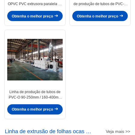
OPVC PVC extrusora paralela de
de produção de tubos de PVC-O
parafuso duplo HYPS92/28 com
380V / 3P / 50Hz Linha de
alta capacidade de saída e
extrusão de tubos de O-PVC
Obtenha o melhor preço
Obtenha o melhor preço
menos potência
Linha de produção de tubos de
PVC-O 90-250mm / 160-400mm
Processo de fabricação de tubos
de PVC O confiável
Obtenha o melhor preço
Linha de extrusão de folhas ocas de
Veja mais >>