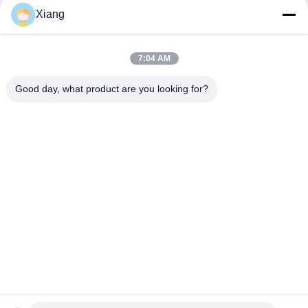
Xiang
Mídia Social
7:04 AM
Contato Rápido
Good day, what product are you looking for?
Telefone
+86-755-25851003
E-mail
info@hypet.com.cn
Endereço
Sala 2205 Edifício 4 da Rua BAGUA, SHENZHEN, CHINA
Política de Privacidade
|
Mapa do Site
China Boa Qualidade Máquina plástica da extrusora Fornecedor.
Copyright © 2021-2025 Shenzhen HYPET Co., Ltd. Todos os