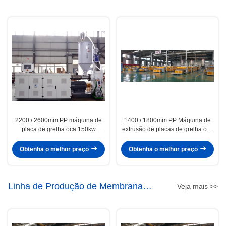
PP
2200 / 2600mm PP máquina de
1400 / 1800mm PP Máquina de
placa de grelha oca 150kw
extrusão de placas de grelha oco
Potência PP linha de extrusão de
PP
placa oca
Obtenha o melhor preço
Obtenha o melhor preço
Linha de Produção de Membrana
Veja mais >>
Impermeabilizante