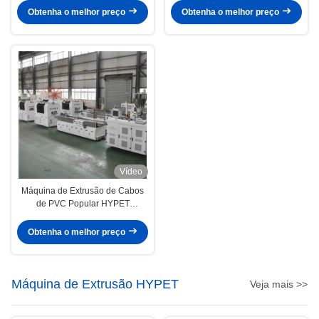
de Uma Etapa, Fabricante de
de Compósito de Madeira e
Obtenha o melhor preço
Obtenha o melhor preço
Linha de Produção de
Plástico PVC
Coextrusão WPC
Vídeo
Máquina de Extrusão de Cabos
de PVC Popular HYPET
Shenzhen com Máquina de
Perfuração e Máquina de
Obtenha o melhor preço
Ranhura
Máquina de Extrusão HYPET
Veja mais >>