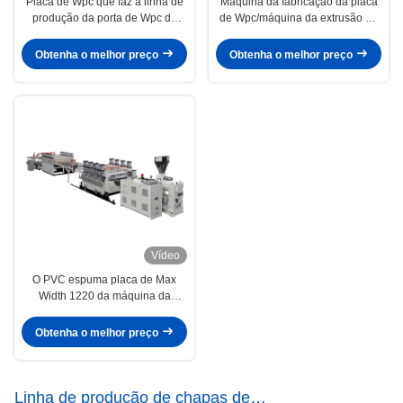
Placa de Wpc que faz a linha de
Máquina da fabricação da placa
produção da porta de Wpc da
de Wpc/máquina da extrusão da
largura da máquina 1000mm
placa espuma de Wpc
Obtenha o melhor preço
Obtenha o melhor preço
Vídeo
O PVC espuma placa de Max
Width 1220 da máquina da
extrusão da placa/Wpc que faz a
máquina 400kg/H
Obtenha o melhor preço
Linha de produção de chapas de