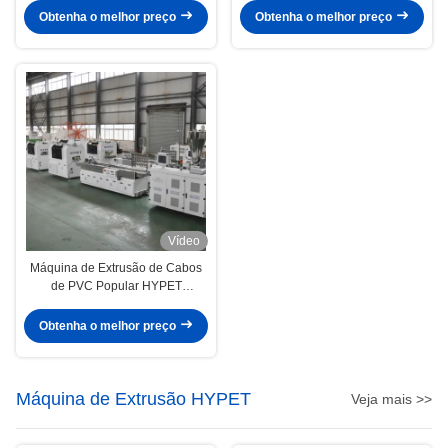
de Uma Etapa, Fabricante de
de Compósito de Madeira e
Obtenha o melhor preço
Obtenha o melhor preço
Linha de Produção de
Plástico PVC
Coextrusão WPC
Vídeo
Máquina de Extrusão de Cabos
de PVC Popular HYPET
Shenzhen com Máquina de
Perfuração e Máquina de
Obtenha o melhor preço
Ranhura
Máquina de Extrusão HYPET
Veja mais >>