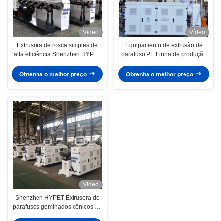
Vídeo
Vídeo
Extrusora de rosca simples de
Equipamento de extrusão de
alta eficiência Shenzhen HYPET
parafuso PE Linha de produção
para linha de extrusão de tubos
Extrusora de plástico com bom
PPR
preço Serviço de venda
Obtenha o melhor preço
Obtenha o melhor preço
Vídeo
Shenzhen HYPET Extrusora de
parafusos geminados cônicos de
pequeno porte ZS35/80 45/100