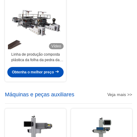
Vídeo
Linha de produção composta
plástica da folha da pedra da
máquina de Extrusioni da folha
do revestimento do SPC
Obtenha o melhor preço
Máquinas e peças auxiliares
Veja mais >>