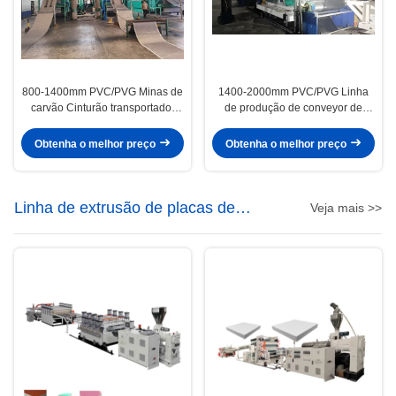
800-1400mm PVC/PVG Minas de
1400-2000mm PVC/PVG Linha
carvão Cinturão transportador
de produção de conveyor de
Linha de produção de economia
minas de carvão para a indústria
de energia Minas Cinturão
de mineração Voltagem 380V
Obtenha o melhor preço
Obtenha o melhor preço
transportador máquina
Linha de extrusão de placas de
Veja mais >>
espuma de PVC