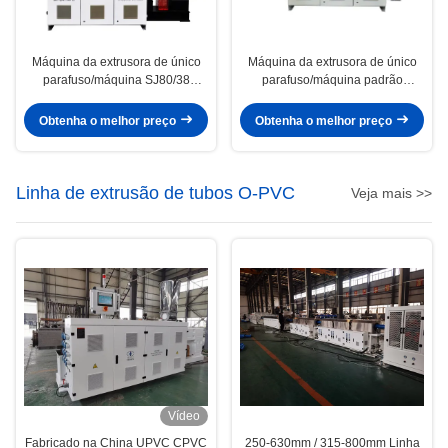
Máquina da extrusora de único
Máquina da extrusora de único
parafuso/máquina SJ80/38
parafuso/máquina padrão
extrusora do HDPE
HYSJ75/28 da extrusora de único
parafuso
Obtenha o melhor preço
Obtenha o melhor preço
Linha de extrusão de tubos O-PVC
Veja mais >>
Vídeo
Fabricado na China UPVC CPVC
250-630mm / 315-800mm Linha