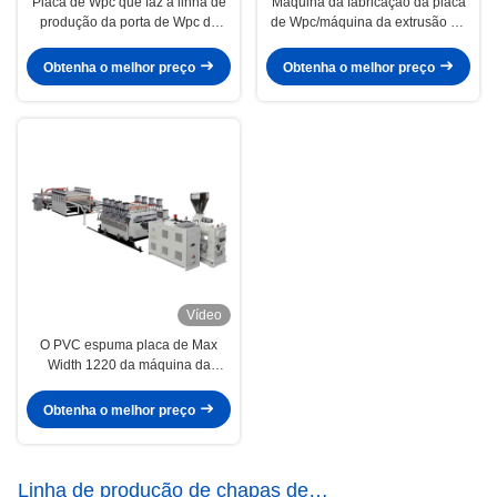
Placa de Wpc que faz a linha de
Máquina da fabricação da placa
produção da porta de Wpc da
de Wpc/máquina da extrusão da
largura da máquina 1000mm
placa espuma de Wpc
Obtenha o melhor preço
Obtenha o melhor preço
Vídeo
O PVC espuma placa de Max
Width 1220 da máquina da
extrusão da placa/Wpc que faz a
máquina 400kg/H
Obtenha o melhor preço
Linha de produção de chapas de