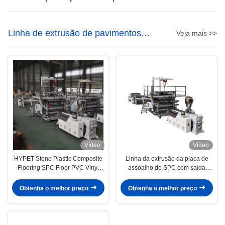
mármore de PVC
Linha de extrusão de pavimentos
Veja mais >>
SPC
Vídeo
Vídeo
HYPET Stone Plastic Composite
Linha da extrusão da placa de
Flooring SPC Floor PVC Vinyl
assoalho do SPC com saída
Panel Board Tile Extrusion
gêmea cônica 800k/h da
Production Making Machine
extrusora de parafuso 95/192
Obtenha o melhor preço
Obtenha o melhor preço
Supplier