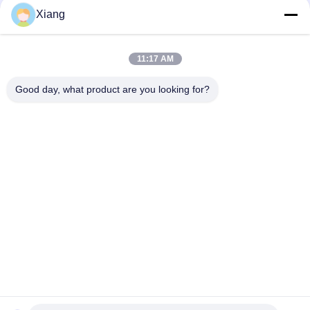
Xiang
Mídia Social
11:17 AM
Contato Rápido
Good day, what product are you looking for?
Telefone
+86-755-25851003
E-mail
info@hypet.com.cn
Endereço
Sala 2205 Edifício 4 da Rua BAGUA, SHENZHEN, CHINA
Política de Privacidade
|
Mapa do Site
China Boa Qualidade Máquina plástica da extrusora Fornecedor.
Copyright © 2021-2025 Shenzhen HYPET Co., Ltd. Todos os