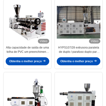
Vídeo
Vídeo
Alta capacidade de saída de uma
HYPS107/28 extrusora paralela
tolha de PVC um preenchimento
de duplo / parafuso duplo para
de carbonato de cálcio paralelo
produção de tubos de jardim
duplo duplo parafuso extrusora
transparentes de PVC macio com
Obtenha o melhor preço
Obtenha o melhor preço
de plástico PS110/28
boa qualidade