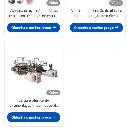
Vídeo
Vídeo
Máquina de extrusão de folhas
Máquina de extrusão de plástico
de plástico de placas de espuma
para decoração de móveis
de PVC WPC
Obtenha o melhor preço
Obtenha o melhor preço
Vídeo
Largura plástica de
pavimentação impermeável da
máquina 1220 da extrusão da
placa
Obtenha o melhor preço