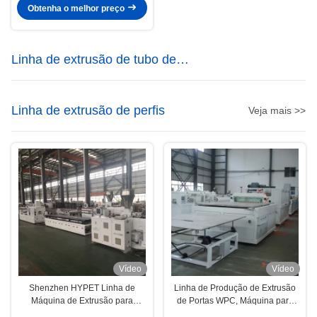
51/110
Obtenha o melhor preço
Linha de extrusão de tubo de
plástico
Linha de extrusão de perfis
Veja mais >>
Vídeo
Vídeo
Shenzhen HYPET Linha de
Linha de Produção de Extrusão
Máquina de Extrusão para
de Portas WPC, Máquina para
Fabricação de Decking WPC PE
Fabricação de Painéis de Portas