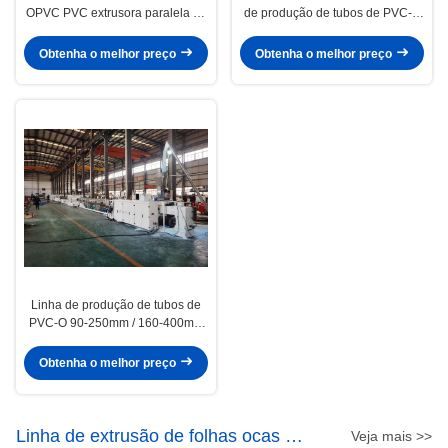
OPVC PVC extrusora paralela de
de produção de tubos de PVC-O
parafuso duplo HYPS92/28 com
380V / 3P / 50Hz Linha de
alta capacidade de saída e
extrusão de tubos de O-PVC
Obtenha o melhor preço
Obtenha o melhor preço
menos potência
Linha de produção de tubos de
PVC-O 90-250mm / 160-400mm
Processo de fabricação de tubos
de PVC O confiável
Obtenha o melhor preço
Linha de extrusão de folhas ocas de
Veja mais >>