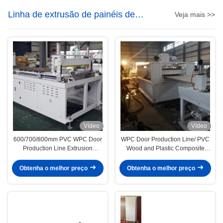
Linha de extrusão de painéis de
Veja mais >>
portas WPC
Vídeo
Vídeo
600/700/800mm PVC WPC Door
WPC Door Production Line/ PVC
Production Line Extrusion
Wood and Plastic Composite
Machine 140/180/220mm Door
Door Panel Production Making
Frame Profile Door Hot Stamping
Machine /WPC Door Extrusion
Obtenha o melhor preço
Obtenha o melhor preço
Carving Machinery
Line Supplier