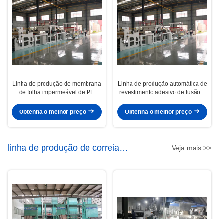
Linha de produção de membrana
Linha de produção automática de
de folha impermeável de PE
revestimento adesivo de fusão a
auto-aderente com design de
quente / revestimento de filme e
parafuso único
revestimento de areia
Obtenha o melhor preço
Obtenha o melhor preço
linha de produção de correia
Veja mais >>
transportadora