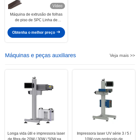
Vídeo
Máquina de extrusão de folhas
de piso de SPC Linha de
produção de folhas de plástico
composto de pedra
Obtenha o melhor preço
Máquinas e peças auxiliares
Veja mais >>
Longa vida útil e impressora laser
Impressora laser UV série 3 / 5 /
de fibra de 20W / 30W / 50W para
10W com protocolo de