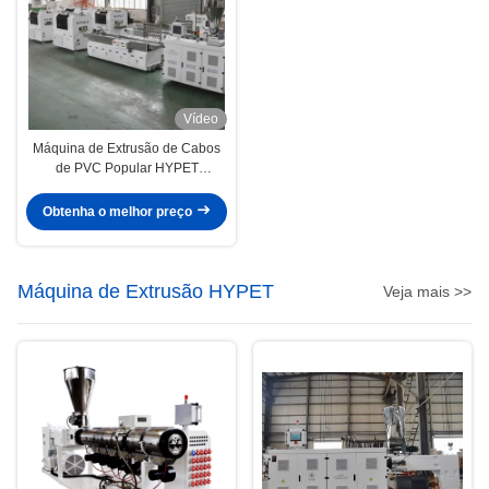
Vídeo
Máquina de Extrusão de Cabos
de PVC Popular HYPET
Shenzhen com Máquina de
Perfuração e Máquina de
Obtenha o melhor preço
Ranhura
Máquina de Extrusão HYPET
Veja mais >>