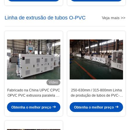
Linha de extrusão de tubos O-PVC
Veja mais >>
Vídeo
Fabricado na China UPVC CPVC
250-630mm / 315-800mm Linha
OPVC PVC extrusora paralela de
de produção de tubos de PVC-O
parafuso duplo HYPS92/28 com
380V / 3P / 50Hz Linha de
alta capacidade de saída e
extrusão de tubos de O-PVC
Obtenha o melhor preço
Obtenha o melhor preço
menos potência