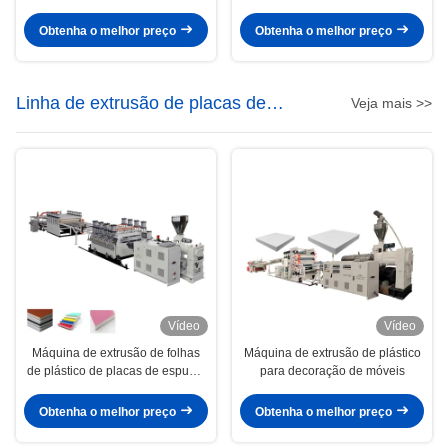
Linha de produção de economia
minas de carvão para a indústria
de energia Minas Cinturão
de mineração Voltagem 380V
Obtenha o melhor preço
Obtenha o melhor preço
transportador máquina
Linha de extrusão de placas de
Veja mais >>
espuma de PVC
Vídeo
Vídeo
Máquina de extrusão de folhas
Máquina de extrusão de plástico
de plástico de placas de espuma
para decoração de móveis
de PVC WPC
Obtenha o melhor preço
Obtenha o melhor preço