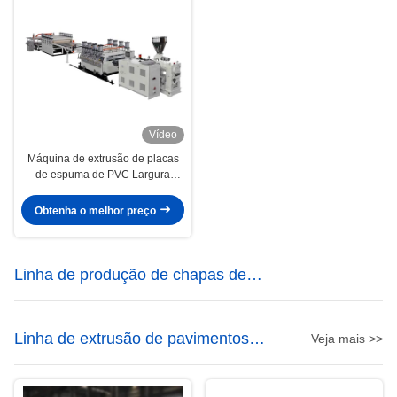
Vídeo
Máquina de extrusão de placas
de espuma de PVC Largura
máxima 1220 / Máquina de
fabricação de placas de Wpc 400
Obtenha o melhor preço
kg/H
Linha de produção de chapas de
mármore de PVC
Linha de extrusão de pavimentos
Veja mais >>
SPC