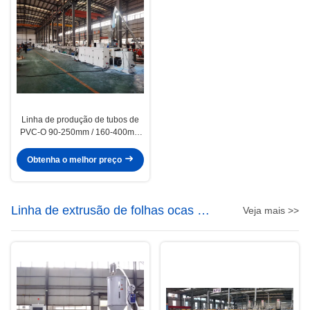
Linha de produção de tubos de
PVC-O 90-250mm / 160-400mm
Processo de fabricação de tubos
de PVC O confiável
Obtenha o melhor preço
Linha de extrusão de folhas ocas de
Veja mais >>
PP