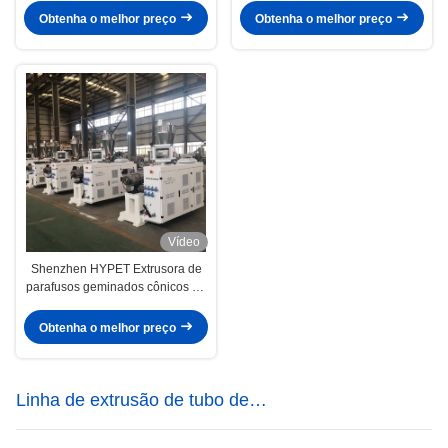
PPR
preço Serviço de venda
Obtenha o melhor preço
Obtenha o melhor preço
Vídeo
Shenzhen HYPET Extrusora de
parafusos geminados cônicos de
pequeno porte ZS35/80 45/100
51/110
Obtenha o melhor preço
Linha de extrusão de tubo de
plástico