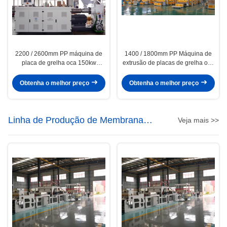
2200 / 2600mm PP máquina de
1400 / 1800mm PP Máquina de
placa de grelha oca 150kw
extrusão de placas de grelha oco
Potência PP linha de extrusão de
PP
placa oca
Obtenha o melhor preço
Obtenha o melhor preço
Linha de Produção de Membrana
Veja mais >>
Impermeabilizante