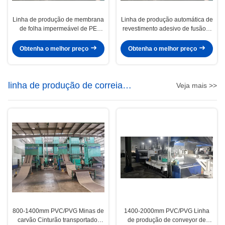
Linha de produção de membrana
Linha de produção automática de
de folha impermeável de PE
revestimento adesivo de fusão a
auto-aderente com design de
quente / revestimento de filme e
parafuso único
revestimento de areia
Obtenha o melhor preço
Obtenha o melhor preço
linha de produção de correia
Veja mais >>
transportadora
800-1400mm PVC/PVG Minas de
1400-2000mm PVC/PVG Linha
carvão Cinturão transportador
de produção de conveyor de