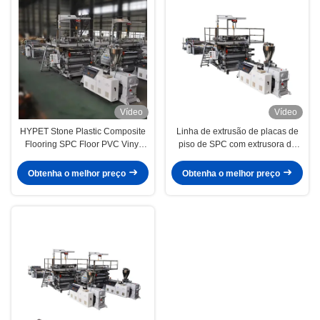
Vídeo
Vídeo
HYPET Stone Plastic Composite
Linha de extrusão de placas de
Flooring SPC Floor PVC Vinyl
piso de SPC com extrusora de
Panel Board Tiles Extrusion
parafusos binários cônicos
Production Making Machine
95/192
Obtenha o melhor preço
Obtenha o melhor preço
Supplier