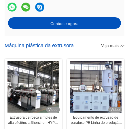
Contacte agora
Máquina plástica da extrusora
Veja mais >>
Vídeo
Vídeo
Extrusora de rosca simples de
Equipamento de extrusão de
alta eficiência Shenzhen HYPET
parafuso PE Linha de produção
para linha de extrusão de tubos
Extrusora de plástico com bom