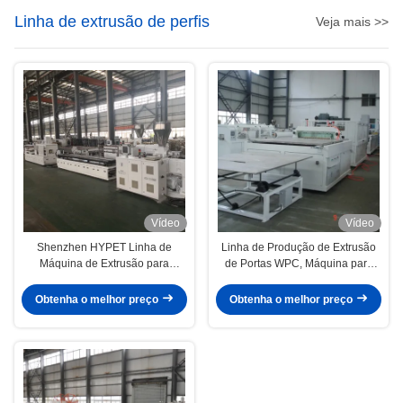
Linha de extrusão de perfis
Veja mais >>
Vídeo
Vídeo
Shenzhen HYPET Linha de
Linha de Produção de Extrusão
Máquina de Extrusão para
de Portas WPC, Máquina para
Fabricação de Decking WPC PE
Fabricação de Painéis de Portas
de Uma Etapa, Fabricante de
de Compósito de Madeira e
Obtenha o melhor preço
Obtenha o melhor preço
Linha de Produção de
Plástico PVC
Coextrusão WPC