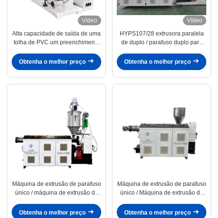
Vídeo
Vídeo
Alta capacidade de saída de uma
HYPS107/28 extrusora paralela
tolha de PVC um preenchimento
de duplo / parafuso duplo para
de carbonato de cálcio paralelo
produção de tubos de jardim
duplo duplo parafuso extrusora
transparentes de PVC macio com
Obtenha o melhor preço
Obtenha o melhor preço
de plástico PS110/28
boa qualidade
Máquina de extrusão de parafuso
Máquina de extrusão de parafuso
único / máquina de extrusão de
único / Máquina de extrusão de
HDPE SJ80/38
parafuso único padrão
HYSJ75/28
Obtenha o melhor preço
Obtenha o melhor preço