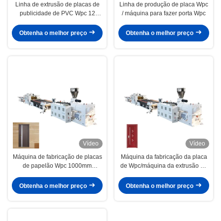
Linha de extrusão de placas de
Linha de produção de placa Wpc
publicidade de PVC Wpc 12
/ máquina para fazer porta Wpc
meses Garantia 600 kg/h
Obtenha o melhor preço
Obtenha o melhor preço
Vídeo
Vídeo
Máquina de fabricação de placas
Máquina da fabricação da placa
de papelão Wpc 1000mm
de Wpc/máquina da extrusão da
Largura Linha de produção de
placa espuma de Wpc
portas de papelão Wpc
Obtenha o melhor preço
Obtenha o melhor preço