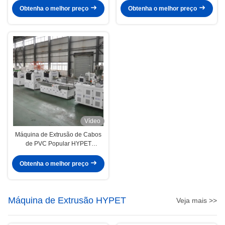
de Uma Etapa, Fabricante de
de Compósito de Madeira e
Obtenha o melhor preço
Obtenha o melhor preço
Linha de Produção de
Plástico PVC
Coextrusão WPC
Vídeo
Máquina de Extrusão de Cabos
de PVC Popular HYPET
Shenzhen com Máquina de
Perfuração e Máquina de
Obtenha o melhor preço
Ranhura
Máquina de Extrusão HYPET
Veja mais >>