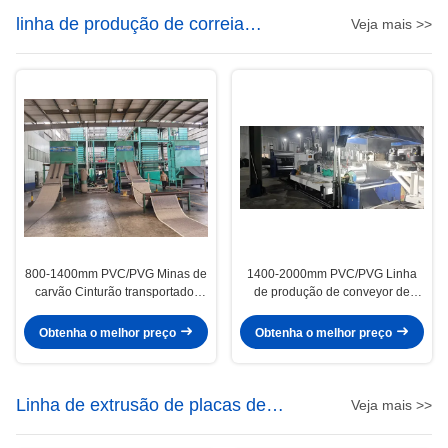
linha de produção de correia
Veja mais >>
transportadora
800-1400mm PVC/PVG Minas de
1400-2000mm PVC/PVG Linha
carvão Cinturão transportador
de produção de conveyor de
Linha de produção de economia
minas de carvão para a indústria
de energia Minas Cinturão
de mineração Voltagem 380V
Obtenha o melhor preço
Obtenha o melhor preço
transportador máquina
Linha de extrusão de placas de
Veja mais >>
espuma de PVC