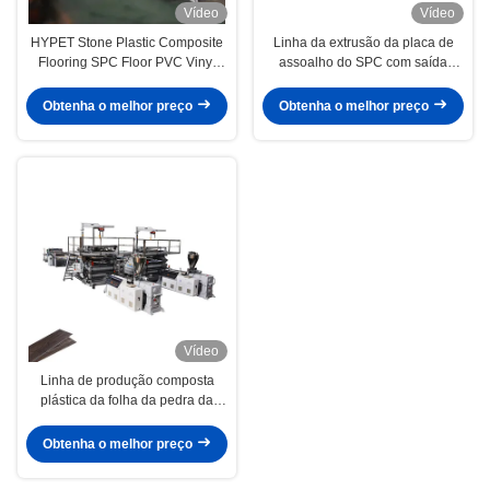
Vídeo
Vídeo
HYPET Stone Plastic Composite
Linha da extrusão da placa de
Flooring SPC Floor PVC Vinyl
assoalho do SPC com saída
Panel Board Tile Extrusion
gêmea cônica 800k/h da
Production Making Machine
extrusora de parafuso 95/192
Obtenha o melhor preço
Obtenha o melhor preço
Supplier
Vídeo
Linha de produção composta
plástica da folha da pedra da
máquina de Extrusioni da folha
do revestimento do SPC
Obtenha o melhor preço