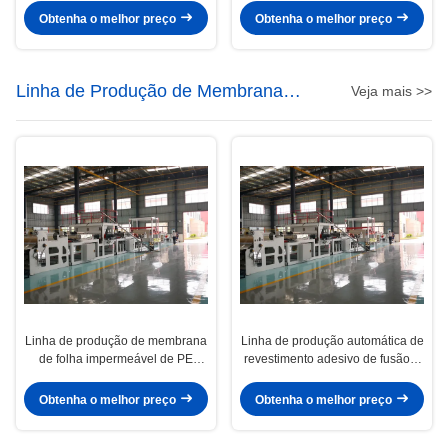
placa oca
Obtenha o melhor preço
Obtenha o melhor preço
Linha de Produção de Membrana
Veja mais >>
Impermeabilizante
Linha de produção de membrana
Linha de produção automática de
de folha impermeável de PE
revestimento adesivo de fusão a
auto-aderente com design de
quente / revestimento de filme e
parafuso único
revestimento de areia
Obtenha o melhor preço
Obtenha o melhor preço