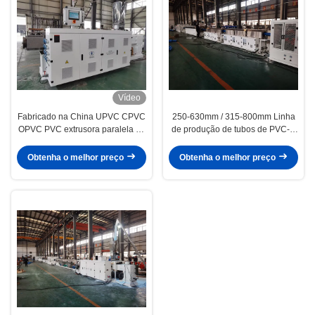
Vídeo
Fabricado na China UPVC CPVC
250-630mm / 315-800mm Linha
OPVC PVC extrusora paralela de
de produção de tubos de PVC-O
parafuso duplo HYPS92/28 com
380V / 3P / 50Hz Linha de
alta capacidade de saída e
extrusão de tubos de O-PVC
Obtenha o melhor preço
Obtenha o melhor preço
menos potência