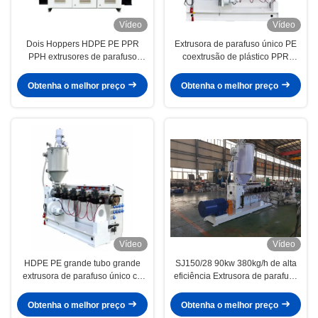
Vídeo
Vídeo
Dois Hoppers HDPE PE PPR
Extrusora de parafuso único PE
PPH extrusores de parafuso
coextrusão de plástico PPR
único de plástico SJ160/28
HDPE para tubo de três camadas
110KW 430KW/H
SJ180/28 com motor de 160kw e
Obtenha o melhor preço
Obtenha o melhor preço
530kg/h
Vídeo
Vídeo
HDPE PE grande tubo grande
SJ150/28 90kw 380kg/h de alta
extrusora de parafuso único co
eficiência Extrusora de parafuso
extrusora máquina de extrusão
único de grande potência em PE
única SJ200/28 200kw com
HDPE PE de peso molecular
Obtenha o melhor preço
Obtenha o melhor preço
potência de 650kg/h
ultra-alto para tubos