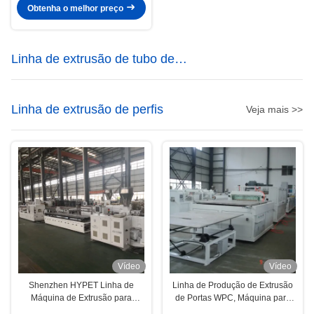
51/110
Obtenha o melhor preço
Linha de extrusão de tubo de
plástico
Linha de extrusão de perfis
Veja mais >>
Vídeo
Vídeo
Shenzhen HYPET Linha de
Linha de Produção de Extrusão
Máquina de Extrusão para
de Portas WPC, Máquina para
Fabricação de Decking WPC PE
Fabricação de Painéis de Portas