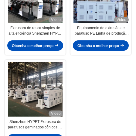
Vídeo
Vídeo
Extrusora de rosca simples de
Equipamento de extrusão de
alta eficiência Shenzhen HYPET
parafuso PE Linha de produção
para linha de extrusão de tubos
Extrusora de plástico com bom
PPR
preço Serviço de venda
Obtenha o melhor preço
Obtenha o melhor preço
Vídeo
Shenzhen HYPET Extrusora de
parafusos geminados cônicos de
pequeno porte ZS35/80 45/100