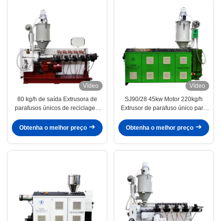
Vídeo
Vídeo
80 kg/h de saída Extrusora de
SJ90/28 45kw Motor 220kg/h
parafusos únicos de reciclagem
Extrusor de parafuso único para
de plásticos SJ65/28 com
PPR PPH Tubo de água quente e
superfície de engrenagem
fria em três camadas Estação
Obtenha o melhor preço
Obtenha o melhor preço
dupla