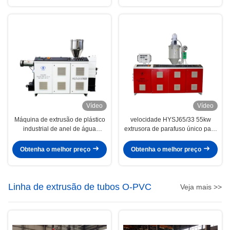
Vídeo
Vídeo
Máquina de extrusão de plástico
velocidade HYSJ65/33 55kw
industrial de anel de água
extrusora de parafuso único para
reciclado para pelletização de
tubos PPR/PPH Tubo composto
parafusos de parafuso único
de três camadas PPR
Obtenha o melhor preço
Obtenha o melhor preço
SJ75/28 22kw 120kg/h
Linha de extrusão de tubos O-PVC
Veja mais >>