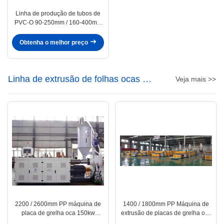
Linha de produção de tubos de
PVC-O 90-250mm / 160-400mm
Processo de fabricação de tubos
de PVC O confiável
Obtenha o melhor preço
Linha de extrusão de folhas ocas de
Veja mais >>
PP
2200 / 2600mm PP máquina de
1400 / 1800mm PP Máquina de
placa de grelha oca 150kw
extrusão de placas de grelha oco
Potência PP linha de extrusão de
PP