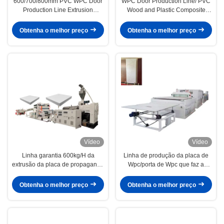
600/700/800mm PVC WPC Door
WPC Door Production Line/ PVC
Production Line Extrusion
Wood and Plastic Composite
Machine 140/180/220mm Door
Door Panel Production Making
Frame Profile Door Hot Stamping
Machine /WPC Door Extrusion
Obtenha o melhor preço
Obtenha o melhor preço
Carving Machinery
Line Supplier
Vídeo
Vídeo
Linha garantia 600kg/H da
Linha de produção da placa de
extrusão da placa de propaganda
Wpc/porta de Wpc que faz a
do Pvc Wpc de 12months
máquina
Obtenha o melhor preço
Obtenha o melhor preço