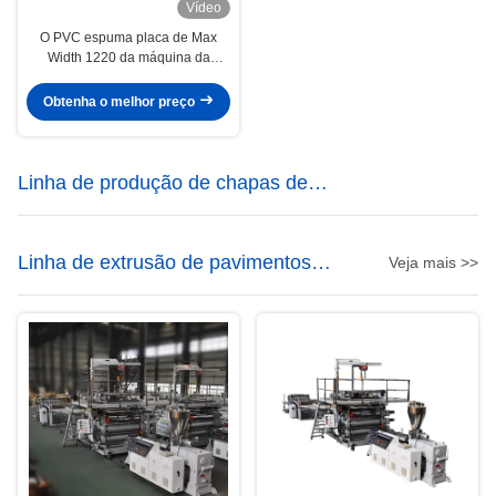
Vídeo
O PVC espuma placa de Max
Width 1220 da máquina da
extrusão da placa/Wpc que faz a
máquina 400kg/H
Obtenha o melhor preço
Linha de produção de chapas de
mármore de PVC
Linha de extrusão de pavimentos
Veja mais >>
SPC