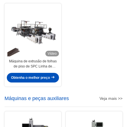
Vídeo
Máquina de extrusão de folhas
de piso de SPC Linha de
produção de folhas de plástico
composto de pedra
Obtenha o melhor preço
Máquinas e peças auxiliares
Veja mais >>