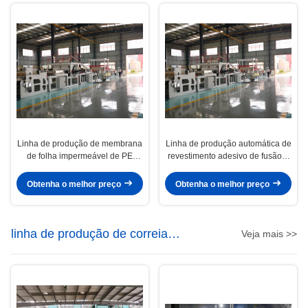
Linha de produção de membrana
Linha de produção automática de
de folha impermeável de PE
revestimento adesivo de fusão a
auto-aderente com design de
quente / revestimento de filme e
parafuso único
revestimento de areia
Obtenha o melhor preço
Obtenha o melhor preço
linha de produção de correia
Veja mais >>
transportadora