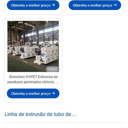
PPR
preço Serviço de venda
Obtenha o melhor preço
Obtenha o melhor preço
Vídeo
Shenzhen HYPET Extrusora de
parafusos geminados cônicos de
pequeno porte ZS35/80 45/100
51/110
Obtenha o melhor preço
Linha de extrusão de tubo de
plástico