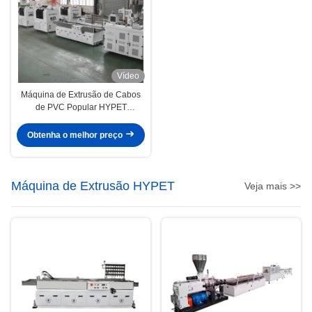
Vídeo
Máquina de Extrusão de Cabos
de PVC Popular HYPET
Shenzhen com Máquina de
Perfuração e Máquina de
Obtenha o melhor preço
Ranhura
Máquina de Extrusão HYPET
Veja mais >>