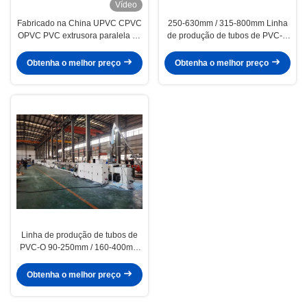
Vídeo
Fabricado na China UPVC CPVC
250-630mm / 315-800mm Linha
OPVC PVC extrusora paralela de
de produção de tubos de PVC-O
parafuso duplo HYPS92/28 com
380V / 3P / 50Hz Linha de
alta capacidade de saída e
extrusão de tubos de O-PVC
Obtenha o melhor preço
Obtenha o melhor preço
menos potência
Linha de produção de tubos de
PVC-O 90-250mm / 160-400mm
Processo de fabricação de tubos
de PVC O confiável
Obtenha o melhor preço