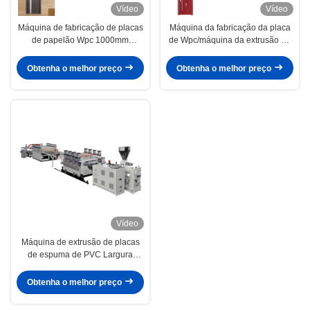
Vídeo
Vídeo
Máquina de fabricação de placas
Máquina da fabricação da placa
de papelão Wpc 1000mm
de Wpc/máquina da extrusão da
Largura Linha de produção de
placa espuma de Wpc
portas de papelão Wpc
Obtenha o melhor preço
Obtenha o melhor preço
Vídeo
Máquina de extrusão de placas
de espuma de PVC Largura
máxima 1220 / Máquina de
fabricação de placas de Wpc 400
Obtenha o melhor preço
kg/H