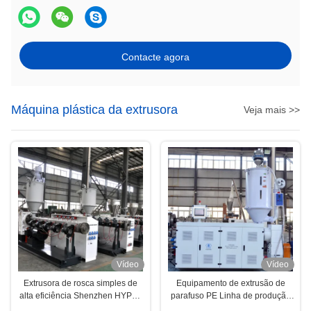
Contacte agora
Máquina plástica da extrusora
Veja mais >>
Vídeo
Vídeo
Extrusora de rosca simples de
Equipamento de extrusão de
alta eficiência Shenzhen HYPET
parafuso PE Linha de produção
para linha de extrusão de tubos
Extrusora de plástico com bom