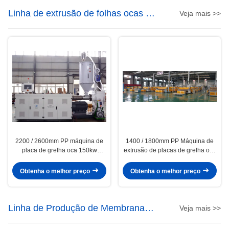
Linha de extrusão de folhas ocas de
Veja mais >>
PP
2200 / 2600mm PP máquina de
1400 / 1800mm PP Máquina de
placa de grelha oca 150kw
extrusão de placas de grelha oco
Potência PP linha de extrusão de
PP
placa oca
Obtenha o melhor preço
Obtenha o melhor preço
Linha de Produção de Membrana
Veja mais >>
Impermeabilizante