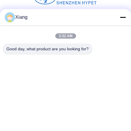
Xiang
Mídia Social
3:32 AM
Contato Rápido
Good day, what product are you looking for?
Telefone
+86-755-25851003
E-mail
info@hypet.com.cn
Endereço
Sala 2205 Edifício 4 da Rua BAGUA, SHENZHEN, CHINA
Política de Privacidade
|
Mapa do Site