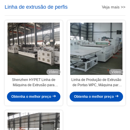
Linha de extrusão de perfis
Veja mais >>
Vídeo
Vídeo
Shenzhen HYPET Linha de
Linha de Produção de Extrusão
Máquina de Extrusão para
de Portas WPC, Máquina para
Fabricação de Decking WPC PE
Fabricação de Painéis de Portas
de Uma Etapa, Fabricante de
de Compósito de Madeira e
Obtenha o melhor preço
Obtenha o melhor preço
Linha de Produção de
Plástico PVC
Coextrusão WPC