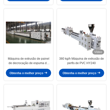
Vídeo
Máquina de extrusão de painel
380 kg/h Máquina de extrusão de
de decrocação de espuma de
perfis de PVC HY240
PVC para parede com perfil de
plástico de madeira WPC de 240
Obtenha o melhor preço
Obtenha o melhor preço
mm 55/120 extrusora de parafuso
duplo de PVC