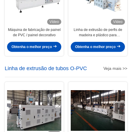
Vídeo
Vídeo
Máquina de fabricação de painel
Linha de extrusão de perfis de
de PVC / painel decorativo
madeira e plástico para
fabricação de tabuleiros de
revestimento Wpc
Obtenha o melhor preço
Obtenha o melhor preço
Linha de extrusão de tubos O-PVC
Veja mais >>