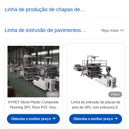
Linha de produção de chapas de
mármore de PVC
Linha de extrusão de pavimentos
Veja mais >>
SPC
Vídeo
Vídeo
HYPET Stone Plastic Composite
Linha de extrusão de placas de
Flooring SPC Floor PVC Vinyl
piso de SPC com extrusora de
Panel Board Tiles Extrusion
parafusos binários cônicos
Production Making Machine
95/192
Obtenha o melhor preço
Obtenha o melhor preço
Supplier