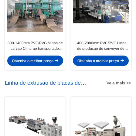
800-1400mm PVC/PVG Minas de
1400-2000mm PVC/PVG Linha
carvão Cinturão transportador
de produção de conveyor de
Linha de produção de economia
minas de carvão para a indústria
de energia Minas Cinturão
de mineração Voltagem 380V
Obtenha o melhor preço
Obtenha o melhor preço
transportador máquina
Linha de extrusão de placas de
Veja mais >>
espuma de PVC